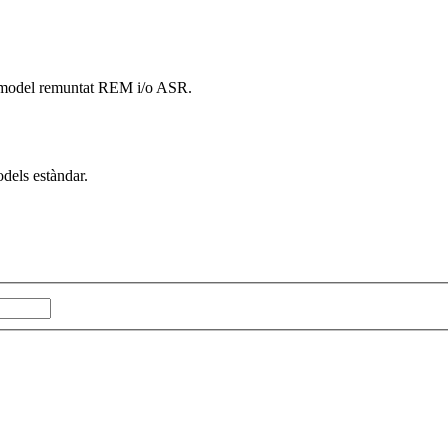
e model remuntat REM i/o ASR.
odels estàndar.