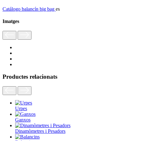
Catálogo balancín big bag
es
Imatges
Productes relacionats
Urpes
Ganxos
Dinamòmetres i Pesadors