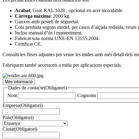
Acabat
: Groc RAL 1028 , opcional en acer inoxidable.
Càrrega màxima
: 2000 kg.
Ganxos amb pestell de seguretat.
Cota perduda segons model, per casos d’alçada reduïda, veur
Inclou manual d’ús i manteniment.
Fabricat sota norma UNE-EN 13155:2004.
Certificat CE.
Consulti les fitxes adjuntes per veure les mides amb més detall dels m
Fabriquem també accessoris a mida per aplicacions especials.
Més informació
Dades de contacte
(Obligatori)
Nom
Cognoms
Empresa
(Obligatori)
País
(Obligatori)
Ciutat
(Obligatori)