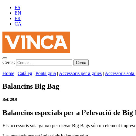
ES
EN
FR
CA
Cerca:
Home
|
Catàleg
|
Ponts grua
|
Accessoris per a grues
|
Accessoris sota
Balancins Big Bag
Ref. 20.0
Balancins especials per a l’elevació de Big
Els accessoris sota ganxo per elevar Big Bags són un element impresc
Les prestaciones estàndar dels balancins són: