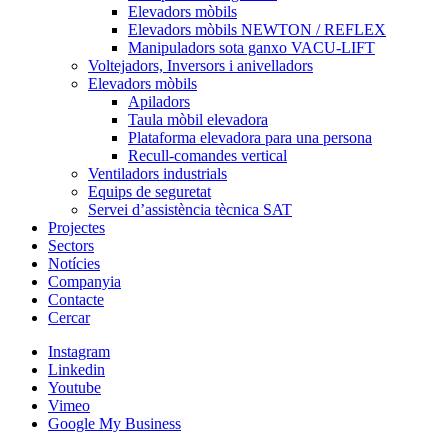
Elevadors mòbils
Elevadors mòbils NEWTON / REFLEX
Manipuladors sota ganxo VACU-LIFT
Voltejadors, Inversors i anivelladors
Elevadors mòbils
Apiladors
Taula mòbil elevadora
Plataforma elevadora para una persona
Recull-comandes vertical
Ventiladors industrials
Equips de seguretat
Servei d’assistència tècnica SAT
Projectes
Sectors
Notícies
Companyia
Contacte
Cercar
Instagram
Linkedin
Youtube
Vimeo
Google My Business