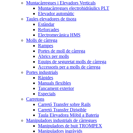
Muntacàrregues i Elevadors Verticals
Muntacàrregues electrohidràulics PLT
Elevador automàtic
Taules elevadores de tisora
Estàndar
Reforçades
Electromecànica HMS
Molls de càrrega
Rampes
Portes de moll de càrrega
Abrics per molls
Equips de seguretat molls de càrrega
Accessoris per a molls de càrrega
Portes industrials
Ràpides
Manuals flexibles
Tancament exterior
Especials
Carretons
Carretó Transfer sobre Rails
Carretó Transfer Dirigible
Taula Elevadora Mòbil a Bateria
Manipuladors industrials de càrregues
Manipuladors de buit TROMPEX
Manipuladors ingràvids