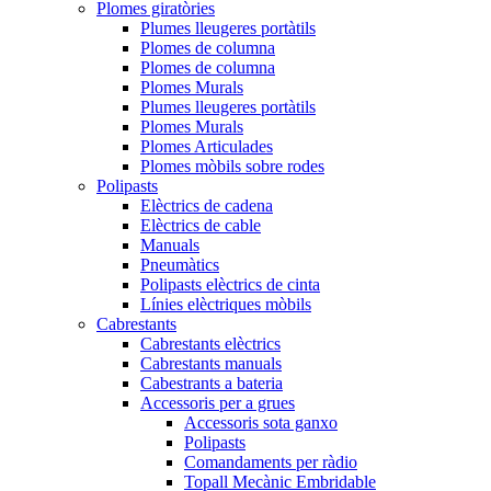
Plomes giratòries
Plumes lleugeres portàtils
Plomes de columna
Plomes de columna
Plomes Murals
Plumes lleugeres portàtils
Plomes Murals
Plomes Articulades
Plomes mòbils sobre rodes
Polipasts
Elèctrics de cadena
Elèctrics de cable
Manuals
Pneumàtics
Polipasts elèctrics de cinta
Línies elèctriques mòbils
Cabrestants
Cabrestants elèctrics
Cabrestants manuals
Cabestrants a bateria
Accessoris per a grues
Accessoris sota ganxo
Polipasts
Comandaments per ràdio
Topall Mecànic Embridable