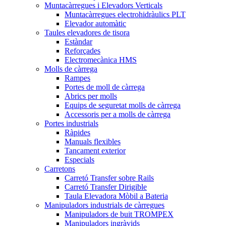
Muntacàrregues i Elevadors Verticals
Muntacàrregues electrohidràulics PLT
Elevador automàtic
Taules elevadores de tisora
Estàndar
Reforçades
Electromecànica HMS
Molls de càrrega
Rampes
Portes de moll de càrrega
Abrics per molls
Equips de seguretat molls de càrrega
Accessoris per a molls de càrrega
Portes industrials
Ràpides
Manuals flexibles
Tancament exterior
Especials
Carretons
Carretó Transfer sobre Rails
Carretó Transfer Dirigible
Taula Elevadora Mòbil a Bateria
Manipuladors industrials de càrregues
Manipuladors de buit TROMPEX
Manipuladors ingràvids