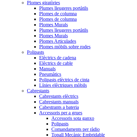
Plomes giratòries
Plumes lleugeres portàtils
Plomes de columna
Plomes de columna
Plomes Murals
Plumes lleugeres portàtils
Plomes Murals
Plomes Articulades
Plomes mòbils sobre rodes
Polipasts
Elèctrics de cadena
Elèctrics de cable
Manuals
Pneumàtics
Polipasts elèctrics de cinta
Línies elèctriques mòbils
Cabrestants
Cabrestants elèctrics
Cabrestants manuals
Cabestrants a bateria
Accessoris per a grues
Accessoris sota ganxo
Polipasts
Comandaments per ràdio
Topall Mecànic Embridable