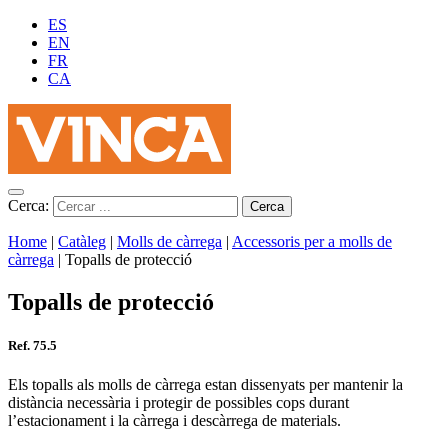
ES
EN
FR
CA
Cerca:
Home
|
Catàleg
|
Molls de càrrega
|
Accessoris per a molls de
càrrega
|
Topalls de protecció
Topalls de protecció
Ref. 75.5
Els topalls als molls de càrrega estan dissenyats per mantenir la
distància necessària i protegir de possibles cops durant
l’estacionament i la càrrega i descàrrega de materials.