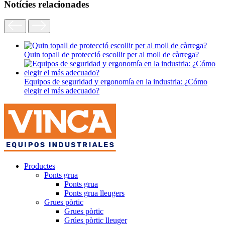
Notícies relacionades
Quin topall de protecció escollir per al moll de càrrega?
Equipos de seguridad y ergonomía en la industria: ¿Cómo
elegir el más adecuado?
Productes
Ponts grua
Ponts grua
Ponts grua lleugers
Grues pòrtic
Grues pòrtic
Grúes pòrtic lleuger