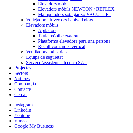
Elevadors mòbils
Elevadors mòbils NEWTON / REFLEX
Manipuladors sota ganxo VACU-LIFT
Voltejadors, Inversors i anivelladors
Elevadors mòbils
Apiladors
Taula mòbil elevadora
Plataforma elevadora para una persona
Recull-comandes vertical
Ventiladors industrials
Equips de seguretat
Servei d’assistència tècnica SAT
Projectes
Sectors
Notícies
Companyia
Contacte
Cercar
Instagram
Linkedin
Youtube
Vimeo
Google My Business