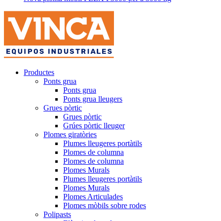
Productes
Ponts grua
Ponts grua
Ponts grua lleugers
Grues pòrtic
Grues pòrtic
Grúes pòrtic lleuger
Plomes giratòries
Plumes lleugeres portàtils
Plomes de columna
Plomes de columna
Plomes Murals
Plumes lleugeres portàtils
Plomes Murals
Plomes Articulades
Plomes mòbils sobre rodes
Polipasts