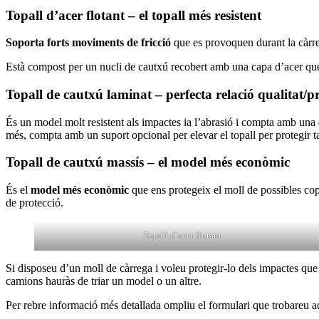
Topall d’acer flotant – el topall més resistent
Soporta forts moviments de fricció
que es provoquen durant la càrre
Està compost per un nucli de cautxú recobert amb una capa d’acer que
Topall de cautxú laminat – perfecta relació qualitat/p
És un model molt resistent als impactes ia l’abrasió i compta amb una d
més, compta amb un suport opcional per elevar el topall per protegir
Topall de cautxú massís – el model més econòmic
És el
model més econòmic
que ens protegeix el moll de possibles cop
de protecció.
Topall d’acer flotant
Si disposeu d’un moll de càrrega i voleu protegir-lo dels impactes que 
camions hauràs de triar un model o un altre.
Per rebre informació més detallada ompliu el formulari que trobareu a