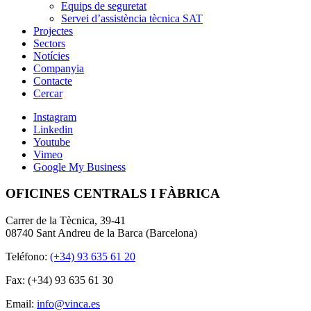
Equips de seguretat
Servei d’assistència tècnica SAT
Projectes
Sectors
Notícies
Companyia
Contacte
Cercar
Instagram
Linkedin
Youtube
Vimeo
Google My Business
OFICINES CENTRALS I FÀBRICA
Carrer de la Tècnica, 39-41
08740 Sant Andreu de la Barca (Barcelona)
Teléfono:
(+34) 93 635 61 20
Fax: (+34) 93 635 61 30
Email:
info@vinca.es