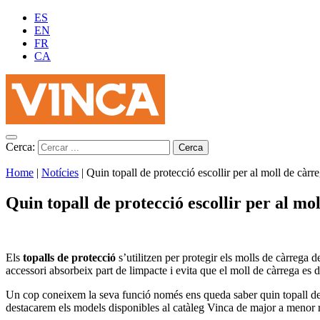
ES
EN
FR
CA
Cerca:
Home
|
Notícies
|
Quin topall de protecció escollir per al moll de càrr
Quin topall de protecció escollir per al mo
Els
topalls de protecció
s’utilitzen per protegir els molls de càrrega
accessori absorbeix part de limpacte i evita que el moll de càrrega es de
Un cop coneixem la seva funció només ens queda saber quin topall de c
destacarem els models disponibles al catàleg Vinca de major a menor r