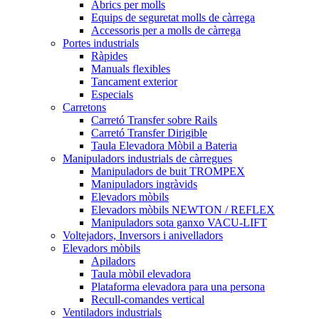
Abrics per molls
Equips de seguretat molls de càrrega
Accessoris per a molls de càrrega
Portes industrials
Ràpides
Manuals flexibles
Tancament exterior
Especials
Carretons
Carretó Transfer sobre Rails
Carretó Transfer Dirigible
Taula Elevadora Mòbil a Bateria
Manipuladors industrials de càrregues
Manipuladors de buit TROMPEX
Manipuladors ingràvids
Elevadors mòbils
Elevadors mòbils NEWTON / REFLEX
Manipuladors sota ganxo VACU-LIFT
Voltejadors, Inversors i anivelladors
Elevadors mòbils
Apiladors
Taula mòbil elevadora
Plataforma elevadora para una persona
Recull-comandes vertical
Ventiladors industrials