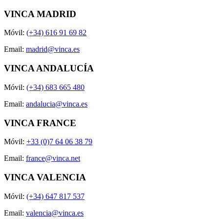
VINCA MADRID
Móvil:
(+34) 616 91 69 82
Email:
madrid@vinca.es
VINCA ANDALUCÍA
Móvil:
(+34) 683 665 480
Email:
andalucia@vinca.es
VINCA FRANCE
Móvil:
+33 (0)7 64 06 38 79
Email:
france@vinca.net
VINCA VALENCIA
Móvil:
(+34) 647 817 537
Email:
valencia@vinca.es