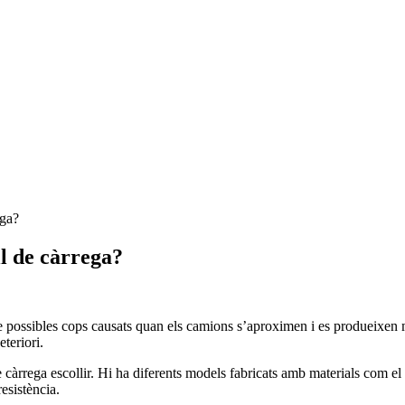
ega?
ll de càrrega?
 de possibles cops causats quan els camions s’aproximen i es produeixen
teriori.
àrrega escollir. Hi ha diferents models fabricats amb materials com el 
esistència.