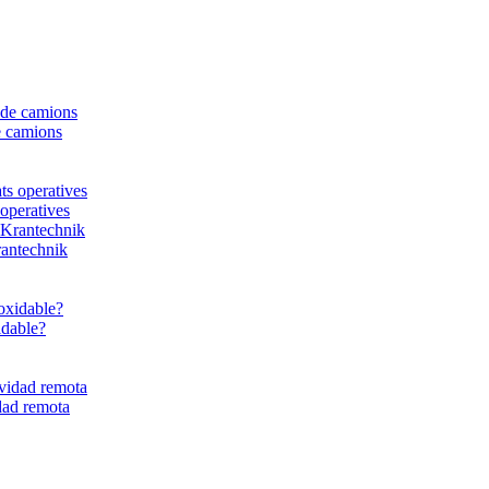
e camions
 operatives
rantechnik
idable?
dad remota