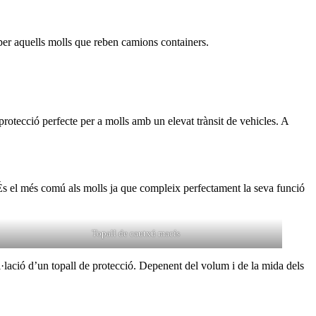
per aquells molls que reben camions containers.
protecció perfecte per a molls amb un elevat trànsit de vehicles. A
És el més comú als molls ja que compleix perfectament la seva funció
Topall de cautxú macís
l·lació d’un topall de protecció. Depenent del volum i de la mida dels