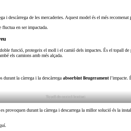
ga i descàrrega de les mercaderies. Aquest model és el més recomenat 
 fluctua en ser impactada.
reu
oble funció, protegeix el moll i el camió dels impactes. És el topall de 
 també els camions amb més alçada.
s durant la càrrega i la descàrrega
absorbint lleugerament
l’impacte. 
Topall de cautxú laminat
es provoquen durant la càrrega i descarrega la millor solució és la insta
quí.