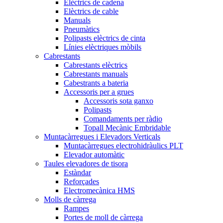
Elèctrics de cadena
Elèctrics de cable
Manuals
Pneumàtics
Polipasts elèctrics de cinta
Línies elèctriques mòbils
Cabrestants
Cabrestants elèctrics
Cabrestants manuals
Cabestrants a bateria
Accessoris per a grues
Accessoris sota ganxo
Polipasts
Comandaments per ràdio
Topall Mecànic Embridable
Muntacàrregues i Elevadors Verticals
Muntacàrregues electrohidràulics PLT
Elevador automàtic
Taules elevadores de tisora
Estàndar
Reforçades
Electromecànica HMS
Molls de càrrega
Rampes
Portes de moll de càrrega