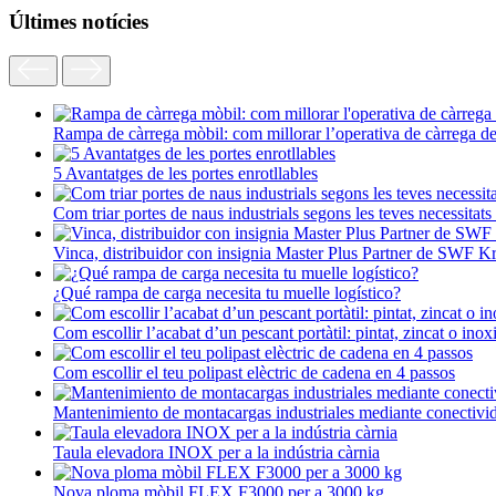
Últimes notícies
Rampa de càrrega mòbil: com millorar l’operativa de càrrega d
5 Avantatges de les portes enrotllables
Com triar portes de naus industrials segons les teves necessitats
Vinca, distribuidor con insignia Master Plus Partner de SWF K
¿Qué rampa de carga necesita tu muelle logístico?
Com escollir l’acabat d’un pescant portàtil: pintat, zincat o inox
Com escollir el teu polipast elèctric de cadena en 4 passos
Mantenimiento de montacargas industriales mediante conectivi
Taula elevadora INOX per a la indústria càrnia
Nova ploma mòbil FLEX F3000 per a 3000 kg