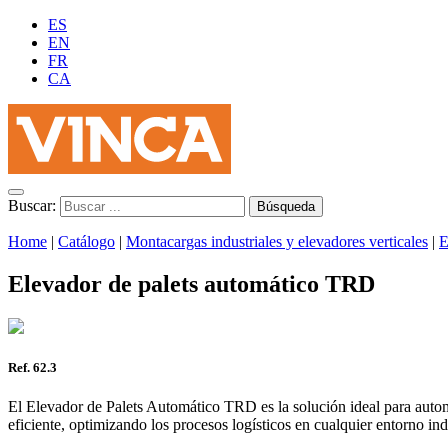
ES
EN
FR
CA
Buscar:
Home
|
Catálogo
|
Montacargas industriales y elevadores verticales
|
E
Elevador de palets automático TRD
Ref. 62.3
El Elevador de Palets Automático TRD es la solución ideal para automat
eficiente, optimizando los procesos logísticos en cualquier entorno indu