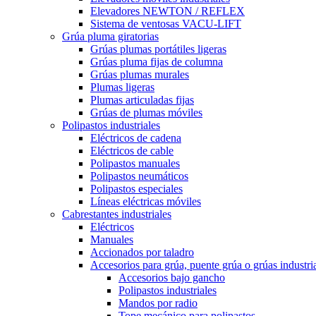
Elevadores NEWTON / REFLEX
Sistema de ventosas VACU-LIFT
Grúa pluma giratorias
Grúas plumas portátiles ligeras
Grúas pluma fijas de columna
Grúas plumas murales
Plumas ligeras
Plumas articuladas fijas
Grúas de plumas móviles
Polipastos industriales
Eléctricos de cadena
Eléctricos de cable
Polipastos manuales
Polipastos neumáticos
Polipastos especiales
Líneas eléctricas móviles
Cabrestantes industriales
Eléctricos
Manuales
Accionados por taladro
Accesorios para grúa, puente grúa o grúas industri
Accesorios bajo gancho
Polipastos industriales
Mandos por radio
Tope mecánico para polipastos