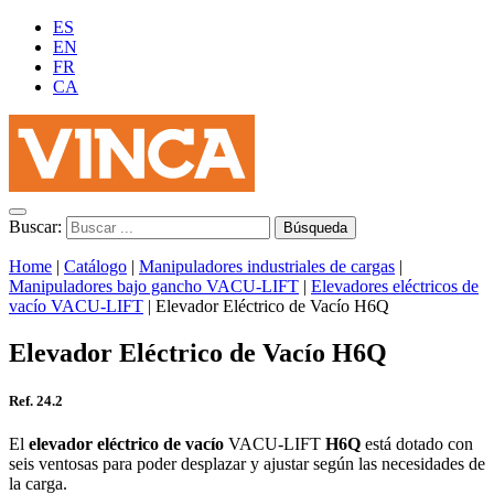
ES
EN
FR
CA
Buscar:
Home
|
Catálogo
|
Manipuladores industriales de cargas
|
Manipuladores bajo gancho VACU-LIFT
|
Elevadores eléctricos de
vacío VACU-LIFT
|
Elevador Eléctrico de Vacío H6Q
Elevador Eléctrico de Vacío H6Q
Ref. 24.2
El
elevador eléctrico de vacío
VACU-LIFT
H6Q
está dotado con
seis ventosas para poder desplazar y ajustar según las necesidades de
la carga.