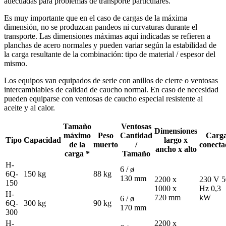
adecuadas para problemas de transporte particulares.
Es muy importante que en el caso de cargas de la máxima
dimensión, no se produzcan pandeos ni curvaturas durante el
transporte. Las dimensiones máximas aquí indicadas se refieren a
planchas de acero normales y pueden variar según la estabilidad de
la carga resultante de la combinación: tipo de material / espesor del
mismo.
Los equipos van equipados de serie con anillos de cierre o ventosas
intercambiables de calidad de caucho normal. En caso de necesidad
pueden equiparse con ventosas de caucho especial resistente al
aceite y al calor.
Tamaño
Ventosas
Dimensiones
máximo
Peso
Cantidad
Carg
Tipo
Capacidad
largo x
de la
muerto
/
conecta
ancho x alto
carga *
Tamaño
H-
6 / ø
6Q-
150 kg
88 kg
130 mm
2200 x
230 V 5
150
1000 x
Hz 0,3
H-
720 mm
kW
6 / ø
6Q-
300 kg
90 kg
170 mm
300
H-
2200 x