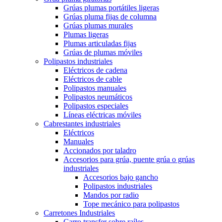
Grúas plumas portátiles ligeras
Grúas pluma fijas de columna
Grúas plumas murales
Plumas ligeras
Plumas articuladas fijas
Grúas de plumas móviles
Polipastos industriales
Eléctricos de cadena
Eléctricos de cable
Polipastos manuales
Polipastos neumáticos
Polipastos especiales
Líneas eléctricas móviles
Cabrestantes industriales
Eléctricos
Manuales
Accionados por taladro
Accesorios para grúa, puente grúa o grúas
industriales
Accesorios bajo gancho
Polipastos industriales
Mandos por radio
Tope mecánico para polipastos
Carretones Industriales
Carro transfer sobre raíles