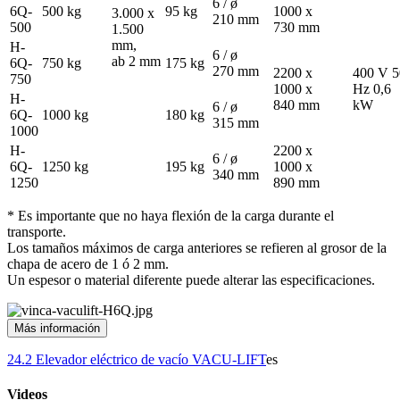
6 / ø
6Q-
500 kg
95 kg
1000 x
3.000 x
210 mm
500
730 mm
1.500
mm,
H-
6 / ø
ab 2 mm
6Q-
750 kg
175 kg
270 mm
2200 x
400 V 5
750
1000 x
Hz 0,6
H-
840 mm
kW
6 / ø
6Q-
1000 kg
180 kg
315 mm
1000
H-
2200 x
6 / ø
6Q-
1250 kg
195 kg
1000 x
340 mm
1250
890 mm
* Es importante que no haya flexión de la carga durante el
transporte.
Los tamaños máximos de carga anteriores se refieren al grosor de la
chapa de acero de 1 ó 2 mm.
Un espesor o material diferente puede alterar las especificaciones.
Más información
24.2 Elevador eléctrico de vacío VACU-LIFT
es
Videos