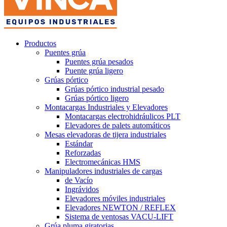
Productos
Puentes grúa
Puentes grúa pesados
Puente grúa ligero
Grúas pórtico
Grúas pórtico industrial pesado
Grúas pórtico ligero
Montacargas Industriales y Elevadores
Montacargas electrohidráulicos PLT
Elevadores de palets automáticos
Mesas elevadoras de tijera industriales
Estándar
Reforzadas
Electromecánicas HMS
Manipuladores industriales de cargas
de Vacío
Ingrávidos
Elevadores móviles industriales
Elevadores NEWTON / REFLEX
Sistema de ventosas VACU-LIFT
Grúa pluma giratorias