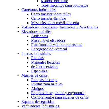
Mandos por radio
Tope mecánico para polipastos
Carretones Industriales
Carro transfer sobre raíles
Carro transfer dirigible
Mesa elevadora móvil a batería
Volteadores industriales, Inversores y Niveladores
Elevadores móviles
Apiladores
Mesa móvil elevadora
Plataforma elevadora unipersonal
Recogepedidos vertical
Puertas industriales
Rápidas
Manuales flexibles
de Cierre exterior
Especiales
Muelles de carga
Rampas de carga
Puertas para muelles
Abrigos
Equipos de seguridad y ergonomía
Complementos para muelles de carga
Equipos de seguridad
Ventiladores Industriales