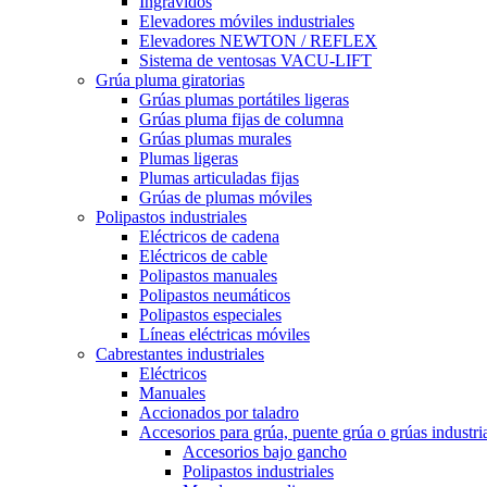
Ingrávidos
Elevadores móviles industriales
Elevadores NEWTON / REFLEX
Sistema de ventosas VACU-LIFT
Grúa pluma giratorias
Grúas plumas portátiles ligeras
Grúas pluma fijas de columna
Grúas plumas murales
Plumas ligeras
Plumas articuladas fijas
Grúas de plumas móviles
Polipastos industriales
Eléctricos de cadena
Eléctricos de cable
Polipastos manuales
Polipastos neumáticos
Polipastos especiales
Líneas eléctricas móviles
Cabrestantes industriales
Eléctricos
Manuales
Accionados por taladro
Accesorios para grúa, puente grúa o grúas industri
Accesorios bajo gancho
Polipastos industriales