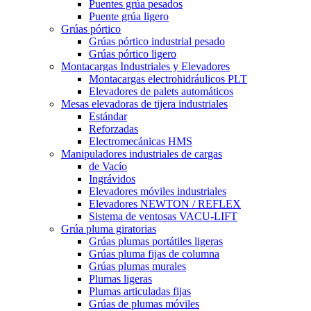
Puentes grúa pesados
Puente grúa ligero
Grúas pórtico
Grúas pórtico industrial pesado
Grúas pórtico ligero
Montacargas Industriales y Elevadores
Montacargas electrohidráulicos PLT
Elevadores de palets automáticos
Mesas elevadoras de tijera industriales
Estándar
Reforzadas
Electromecánicas HMS
Manipuladores industriales de cargas
de Vacío
Ingrávidos
Elevadores móviles industriales
Elevadores NEWTON / REFLEX
Sistema de ventosas VACU-LIFT
Grúa pluma giratorias
Grúas plumas portátiles ligeras
Grúas pluma fijas de columna
Grúas plumas murales
Plumas ligeras
Plumas articuladas fijas
Grúas de plumas móviles