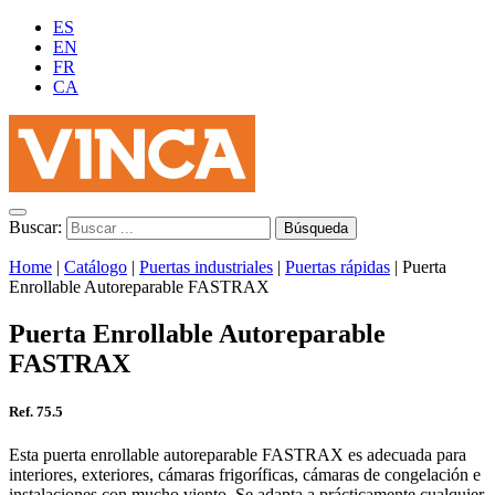
ES
EN
FR
CA
Buscar:
Home
|
Catálogo
|
Puertas industriales
|
Puertas rápidas
|
Puerta
Enrollable Autoreparable FASTRAX
Puerta Enrollable Autoreparable
FASTRAX
Ref. 75.5
Esta puerta enrollable autoreparable FASTRAX es adecuada para
interiores, exteriores, cámaras frigoríficas, cámaras de congelación e
instalaciones con mucho viento. Se adapta a prácticamente cualquier