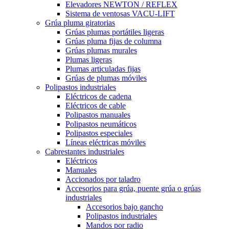
Elevadores NEWTON / REFLEX
Sistema de ventosas VACU-LIFT
Grúa pluma giratorias
Grúas plumas portátiles ligeras
Grúas pluma fijas de columna
Grúas plumas murales
Plumas ligeras
Plumas articuladas fijas
Grúas de plumas móviles
Polipastos industriales
Eléctricos de cadena
Eléctricos de cable
Polipastos manuales
Polipastos neumáticos
Polipastos especiales
Líneas eléctricas móviles
Cabrestantes industriales
Eléctricos
Manuales
Accionados por taladro
Accesorios para grúa, puente grúa o grúas
industriales
Accesorios bajo gancho
Polipastos industriales
Mandos por radio