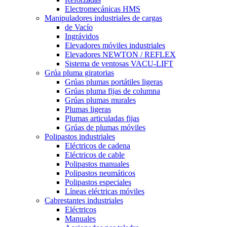
Electromecánicas HMS
Manipuladores industriales de cargas
de Vacío
Ingrávidos
Elevadores móviles industriales
Elevadores NEWTON / REFLEX
Sistema de ventosas VACU-LIFT
Grúa pluma giratorias
Grúas plumas portátiles ligeras
Grúas pluma fijas de columna
Grúas plumas murales
Plumas ligeras
Plumas articuladas fijas
Grúas de plumas móviles
Polipastos industriales
Eléctricos de cadena
Eléctricos de cable
Polipastos manuales
Polipastos neumáticos
Polipastos especiales
Líneas eléctricas móviles
Cabrestantes industriales
Eléctricos
Manuales