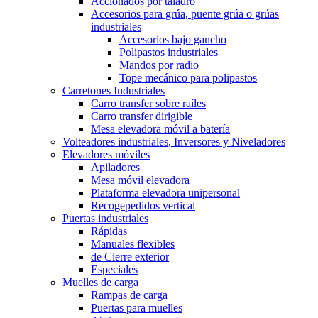
Accionados por taladro
Accesorios para grúa, puente grúa o grúas
industriales
Accesorios bajo gancho
Polipastos industriales
Mandos por radio
Tope mecánico para polipastos
Carretones Industriales
Carro transfer sobre raíles
Carro transfer dirigible
Mesa elevadora móvil a batería
Volteadores industriales, Inversores y Niveladores
Elevadores móviles
Apiladores
Mesa móvil elevadora
Plataforma elevadora unipersonal
Recogepedidos vertical
Puertas industriales
Rápidas
Manuales flexibles
de Cierre exterior
Especiales
Muelles de carga
Rampas de carga
Puertas para muelles