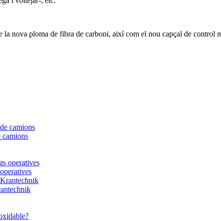
a i voltejar-, etc.
 de la nova ploma de fibra de carboni, així com el nou capçal de co
e camions
 operatives
rantechnik