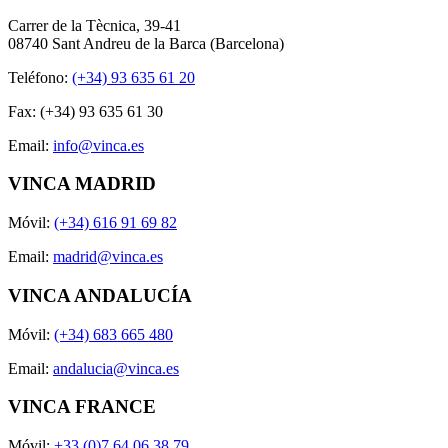
Carrer de la Tècnica, 39-41
08740 Sant Andreu de la Barca (Barcelona)
Teléfono:
(+34) 93 635 61 20
Fax: (+34) 93 635 61 30
Email:
info@vinca.es
VINCA MADRID
Móvil:
(+34) 616 91 69 82
Email:
madrid@vinca.es
VINCA ANDALUCÍA
Móvil:
(+34) 683 665 480
Email:
andalucia@vinca.es
VINCA FRANCE
Móvil:
+33 (0)7 64 06 38 79