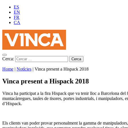
ES
EN
FR
CA
Cerca:
Home
|
Notícies
|
Vinca present a Hispack 2018
Vinca present a Hispack 2018
Vinca ha participat a la fira Hispack que va tenir lloc a Barcelona del 
muntacàrregues, taules de tisores, portes industrials, i manipuladors, 
d’Hispack.
Els clients van poder provar personalment la gamma de manipuladors,