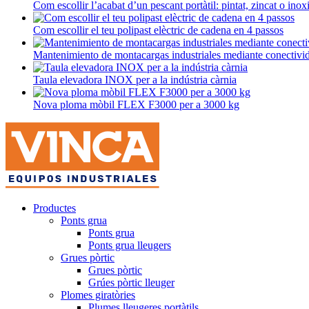
Com escollir l’acabat d’un pescant portàtil: pintat, zincat o inox
Com escollir el teu polipast elèctric de cadena en 4 passos
Mantenimiento de montacargas industriales mediante conectivi
Taula elevadora INOX per a la indústria càrnia
Nova ploma mòbil FLEX F3000 per a 3000 kg
Productes
Ponts grua
Ponts grua
Ponts grua lleugers
Grues pòrtic
Grues pòrtic
Grúes pòrtic lleuger
Plomes giratòries
Plumes lleugeres portàtils