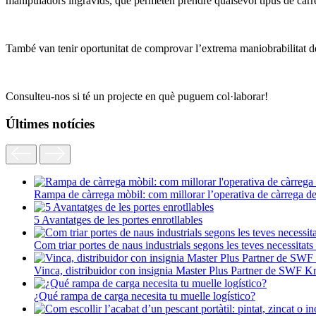
manipuladors ingràvids, que permeten prendre qualsevol tipus de càrreg
També van tenir oportunitat de comprovar l’extrema maniobrabilitat
Consulteu-nos si té un projecte en què puguem col·laborar!
Últimes notícies
Rampa de càrrega mòbil: com millorar l’operativa de càrrega d
5 Avantatges de les portes enrotllables
Com triar portes de naus industrials segons les teves necessitats
Vinca, distribuidor con insignia Master Plus Partner de SWF K
¿Qué rampa de carga necesita tu muelle logístico?