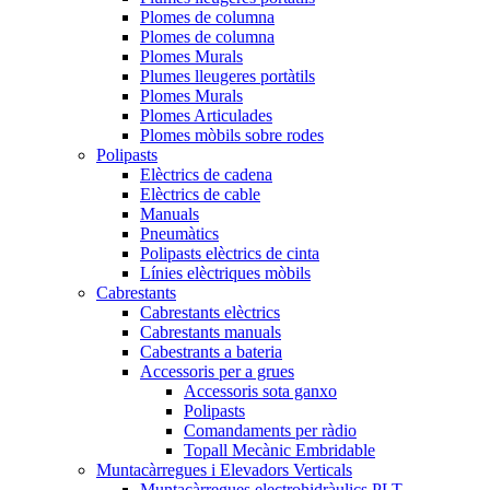
Plomes de columna
Plomes de columna
Plomes Murals
Plumes lleugeres portàtils
Plomes Murals
Plomes Articulades
Plomes mòbils sobre rodes
Polipasts
Elèctrics de cadena
Elèctrics de cable
Manuals
Pneumàtics
Polipasts elèctrics de cinta
Línies elèctriques mòbils
Cabrestants
Cabrestants elèctrics
Cabrestants manuals
Cabestrants a bateria
Accessoris per a grues
Accessoris sota ganxo
Polipasts
Comandaments per ràdio
Topall Mecànic Embridable
Muntacàrregues i Elevadors Verticals
Muntacàrregues electrohidràulics PLT