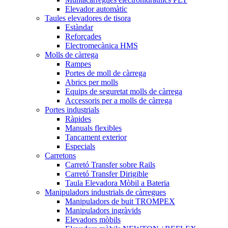
Elevador automàtic
Taules elevadores de tisora
Estàndar
Reforçades
Electromecànica HMS
Molls de càrrega
Rampes
Portes de moll de càrrega
Abrics per molls
Equips de seguretat molls de càrrega
Accessoris per a molls de càrrega
Portes industrials
Ràpides
Manuals flexibles
Tancament exterior
Especials
Carretons
Carretó Transfer sobre Rails
Carretó Transfer Dirigible
Taula Elevadora Mòbil a Bateria
Manipuladors industrials de càrregues
Manipuladors de buit TROMPEX
Manipuladors ingràvids
Elevadors mòbils