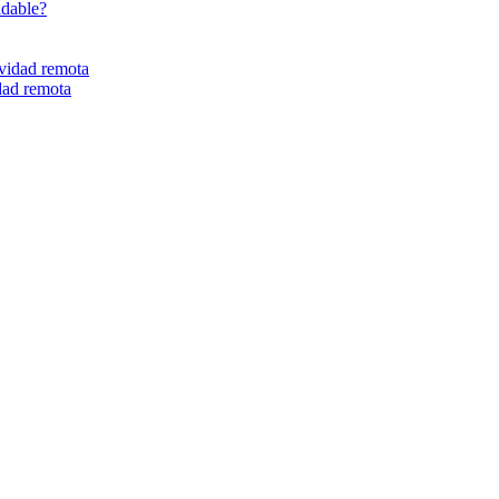
idable?
dad remota