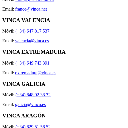
Email:
france@vinca.net
VINCA VALENCIA
Móvil:
(+34) 647 817 537
Email:
valencia@vinca.es
VINCA EXTREMADURA
Móvil:
(+34) 649 743 391
Email:
extremadura@vinca.es
VINCA GALICIA
Móvil:
(+34) 648 92 38 32
Email:
galicia@vinca.es
VINCA ARAGÓN
Móvil:
(+34) 629 51 56 52