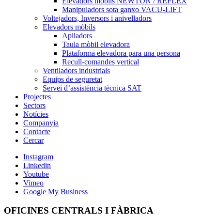
Elevadors mòbils NEWTON / REFLEX
Manipuladors sota ganxo VACU-LIFT
Voltejadors, Inversors i anivelladors
Elevadors mòbils
Apiladors
Taula mòbil elevadora
Plataforma elevadora para una persona
Recull-comandes vertical
Ventiladors industrials
Equips de seguretat
Servei d’assistència tècnica SAT
Projectes
Sectors
Notícies
Companyia
Contacte
Cercar
Instagram
Linkedin
Youtube
Vimeo
Google My Business
OFICINES CENTRALS I FÀBRICA