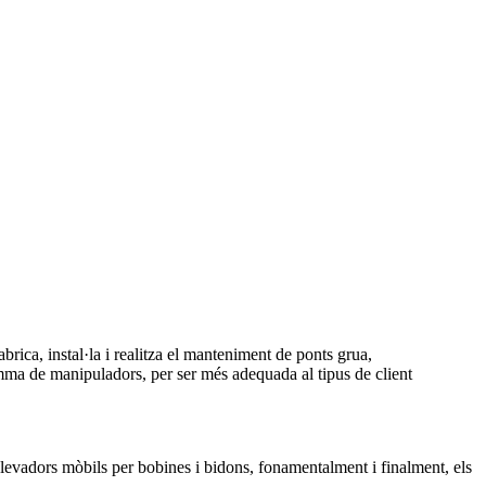
brica, instal·la i realitza el manteniment de ponts grua,
gamma de manipuladors, per ser més adequada al tipus de client
vadors mòbils per bobines i bidons, fonamentalment i finalment, els