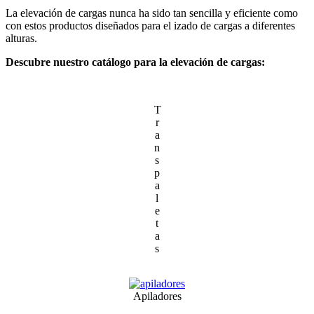
La elevación de cargas nunca ha sido tan sencilla y eficiente como
con estos productos diseñados para el izado de cargas a diferentes
alturas.
Descubre nuestro catálogo para la elevación de cargas:
T
r
a
n
s
p
a
l
e
t
a
s
Apiladores