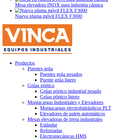
Mesa elevadora INOX para industria cárnica
Nueva pluma móvil FLEX F3000
Productos
Puentes grúa
Puentes grúa pesados
Puente grúa ligero
Grúas pórtico
Grúas pórtico industrial pesado
Grúas pórtico ligero
Montacargas Industriales y Elevadores
Montacargas electrohidráulicos PLT
Elevadores de palets automáticos
Mesas elevadoras de tijera industriales
Estándar
Reforzadas
Electromecánicas HMS