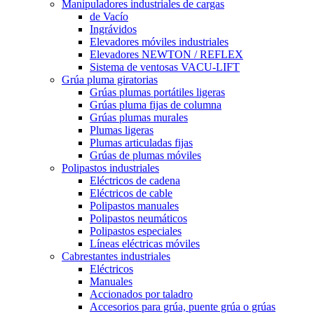
Manipuladores industriales de cargas
de Vacío
Ingrávidos
Elevadores móviles industriales
Elevadores NEWTON / REFLEX
Sistema de ventosas VACU-LIFT
Grúa pluma giratorias
Grúas plumas portátiles ligeras
Grúas pluma fijas de columna
Grúas plumas murales
Plumas ligeras
Plumas articuladas fijas
Grúas de plumas móviles
Polipastos industriales
Eléctricos de cadena
Eléctricos de cable
Polipastos manuales
Polipastos neumáticos
Polipastos especiales
Líneas eléctricas móviles
Cabrestantes industriales
Eléctricos
Manuales
Accionados por taladro
Accesorios para grúa, puente grúa o grúas