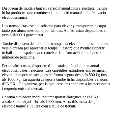
Disposem de models tant en versió manual com a elèctrica. També
hi ha productes que combinen la traducció manual amb l’elevació
electromecànica.
Los transpaletas están diseñados para elevar y transportar la carga
tanto por almacenes como por tiendas. A més, estan disponibles en
versió INOX i galvanitzat.
També disposem del model de transpaleta elevadora i pesadora, una
versió creada per aprofitar el temps i l’esforç que mentre l’operari
treballa la transpaleta va reconèixer la informació com el pes o el
número de peticions.
Per un altre costat, disposem d’un catàleg d’apiladors manuals,
electromanuales i elèctrics. Les carretilles apiladores ens permeten
elevar i transportar càrregues de forma segura des dels 500 kg fins
als 1600 kg. En aquesta categoria també hi ha disponibles versions
d’INOX i Galvanitzat, per la qual cosa ens adaptem a les necessitats
i requeriments del mercat.
La taula elevadora mòbil pot transportar càrregues de 800 kg i
assoleix una alçada fins als 1000 mm. Also, this mesa de tijera
elevable també s’utilitza com a taula de treball.