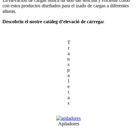
La elevación de cargas nunca ha sido tan sencilla y eficiente como
con estos productos diseñados para el izado de cargas a diferentes
alturas.
Descobriu el nostre catàleg d’elevació de càrrega:
T
r
a
n
s
p
a
l
e
t
a
s
Apiladores