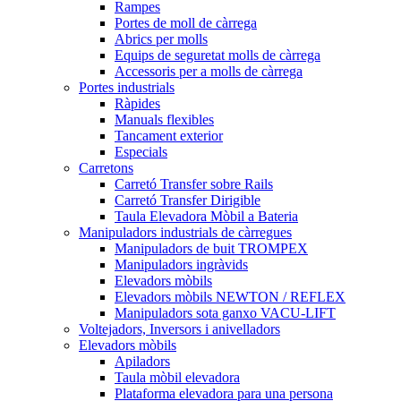
Rampes
Portes de moll de càrrega
Abrics per molls
Equips de seguretat molls de càrrega
Accessoris per a molls de càrrega
Portes industrials
Ràpides
Manuals flexibles
Tancament exterior
Especials
Carretons
Carretó Transfer sobre Rails
Carretó Transfer Dirigible
Taula Elevadora Mòbil a Bateria
Manipuladors industrials de càrregues
Manipuladors de buit TROMPEX
Manipuladors ingràvids
Elevadors mòbils
Elevadors mòbils NEWTON / REFLEX
Manipuladors sota ganxo VACU-LIFT
Voltejadors, Inversors i anivelladors
Elevadors mòbils
Apiladors
Taula mòbil elevadora
Plataforma elevadora para una persona