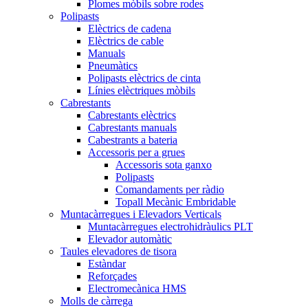
Plomes mòbils sobre rodes
Polipasts
Elèctrics de cadena
Elèctrics de cable
Manuals
Pneumàtics
Polipasts elèctrics de cinta
Línies elèctriques mòbils
Cabrestants
Cabrestants elèctrics
Cabrestants manuals
Cabestrants a bateria
Accessoris per a grues
Accessoris sota ganxo
Polipasts
Comandaments per ràdio
Topall Mecànic Embridable
Muntacàrregues i Elevadors Verticals
Muntacàrregues electrohidràulics PLT
Elevador automàtic
Taules elevadores de tisora
Estàndar
Reforçades
Electromecànica HMS
Molls de càrrega