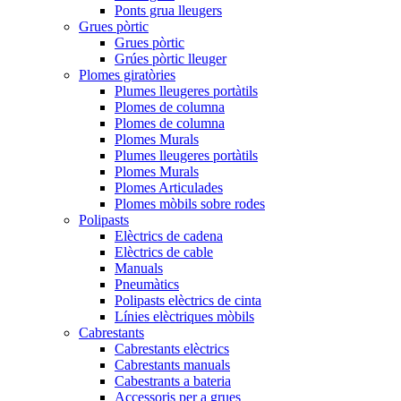
Ponts grua lleugers
Grues pòrtic
Grues pòrtic
Grúes pòrtic lleuger
Plomes giratòries
Plumes lleugeres portàtils
Plomes de columna
Plomes de columna
Plomes Murals
Plumes lleugeres portàtils
Plomes Murals
Plomes Articulades
Plomes mòbils sobre rodes
Polipasts
Elèctrics de cadena
Elèctrics de cable
Manuals
Pneumàtics
Polipasts elèctrics de cinta
Línies elèctriques mòbils
Cabrestants
Cabrestants elèctrics
Cabrestants manuals
Cabestrants a bateria
Accessoris per a grues