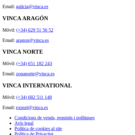
Email:
galicia@vinca.es
VINCA ARAGÓN
Móvil:
(+34) 629 51 56 52
Email:
aragon@vinca.es
VINCA NORTE
Móvil:
(+34) 651 182 243
Email:
zonanorte@vinca.es
VINCA INTERNATIONAL
Móvil:
(+34) 682 511 148
Email:
export@vinca.es
Condicions de venda, requisits i polítiques
Avís legal
Política de cookies al site
Política de Privacitat