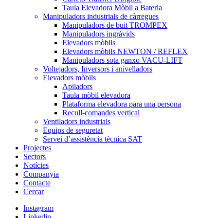
Taula Elevadora Mòbil a Bateria
Manipuladors industrials de càrregues
Manipuladors de buit TROMPEX
Manipuladors ingràvids
Elevadors mòbils
Elevadors mòbils NEWTON / REFLEX
Manipuladors sota ganxo VACU-LIFT
Voltejadors, Inversors i anivelladors
Elevadors mòbils
Apiladors
Taula mòbil elevadora
Plataforma elevadora para una persona
Recull-comandes vertical
Ventiladors industrials
Equips de seguretat
Servei d’assistència tècnica SAT
Projectes
Sectors
Notícies
Companyia
Contacte
Cercar
Instagram
Linkedin