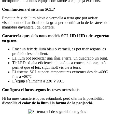
incorporar tant a nous equips com també a equips ja existents.
Com funciona el sistema SCL?
Emet un feix de llum blava o vermella a terra que pot avisar
visualment de l’arribada de la grua per identificació de les àrees de
maniobra davantera i del darrere.
Característiques dels nous models SCL HD i HD+ de seguretat
en grues
Emet un feix de llum blau o vermell, es pot triar segons les
preferències del client.
La llum pot projectar una línia a terra, un quadrat o un punt.
Té LEDs dʻalta eficiència i una òptica concentradora; això
permet que el feix sigui molt visible a terra.
El sistema SCL suporta temperatures extremes des de -40ºC
fins a +80ºC
L´equip s´alimenta a 230 V AC.
Configura el focus segons les teves necessitats
Hi ha unes característiques estàndard, però oferim la possibilitat
d’
escollir el color de la llum i la forma de la projecció.