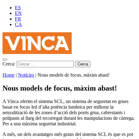
ES
EN
FR
CA
Cerca:
Home
|
Notícies
|
Nous models de focus, màxim abast!
Nous models de focus, màxim abast!
A Vinca oferim el sistema SCL, un sistema de seguretat en grues
basat en focus led d’alta potència lumínica per millorar la
senyalització de les zones d’acció dels ponts grua, cabrestants i
polipasts al llarg del recorregut durant les manipulacions de càrrega.
Per a una màxima seguretat industrial.
A més, un dels avantatges més grans del sistema SCL és que es pot