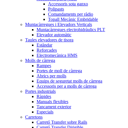
Accessoris sota ganxo
Polipasts
Comandaments per ràdio
Topall Mecànic Embridable
Muntacàrregues i Elevadors Verticals
Muntacàrregues electrohidràulics PLT
Elevador automàtic
Taules elevadores de tisora
Estàndar
Reforçades
Electromecànica HMS
Molls de càrrega
Rampes
Portes de moll de càrrega
Abrics per molls
Equips de seguretat molls de càrrega
Accessoris per a molls de càrrega
Portes industrials
Ràpides
Manuals flexibles
Tancament exterior
Especials
Carretons
Carretó Transfer sobre Rails
Carretó Transfer Dirigible