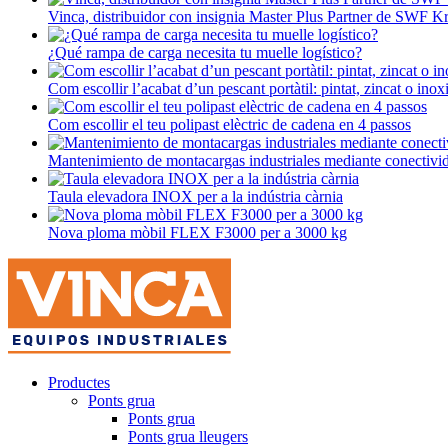
Vinca, distribuidor con insignia Master Plus Partner de SWF K
¿Qué rampa de carga necesita tu muelle logístico?
Com escollir l’acabat d’un pescant portàtil: pintat, zincat o inox
Com escollir el teu polipast elèctric de cadena en 4 passos
Mantenimiento de montacargas industriales mediante conectivi
Taula elevadora INOX per a la indústria càrnia
Nova ploma mòbil FLEX F3000 per a 3000 kg
Productes
Ponts grua
Ponts grua
Ponts grua lleugers