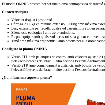
El model OMNIA destaca per ser una ploma contrapesada de tracció elè
Característiques
Velocitat dʻajust i proporció
Càrrega 2000kg en mínima extensió i 500kg amb màxima exten
Braç extensible per recollir qualsevol càrrega fins i tot en passa
Silenciosa, ecològica i amb zero emissions.
Es pot equipar amb qualsevol accessori sota ganxo com ventoses
Timó amb màxima ergonomia i amb botons per a la doble veloci
Configura la ploma OMNIA
Versió 2TL amb palanques de control amb velocitat ajustable i 
l’elevació/descens del braç i l’altra acciona l’extensió/retraïment
Versió 2TR amb comandament a distància amb botons de velocita
l’elevació/descens del braç i l’altre acciona l’extensió/retraïment
¿Com funciona aquesta ploma?