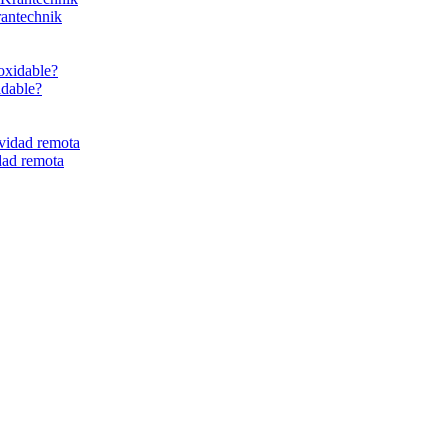
rantechnik
idable?
dad remota