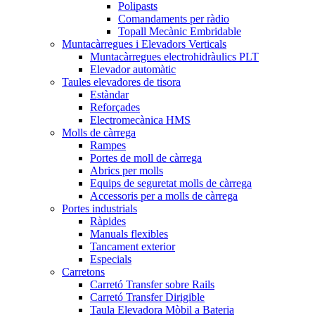
Polipasts
Comandaments per ràdio
Topall Mecànic Embridable
Muntacàrregues i Elevadors Verticals
Muntacàrregues electrohidràulics PLT
Elevador automàtic
Taules elevadores de tisora
Estàndar
Reforçades
Electromecànica HMS
Molls de càrrega
Rampes
Portes de moll de càrrega
Abrics per molls
Equips de seguretat molls de càrrega
Accessoris per a molls de càrrega
Portes industrials
Ràpides
Manuals flexibles
Tancament exterior
Especials
Carretons
Carretó Transfer sobre Rails
Carretó Transfer Dirigible
Taula Elevadora Mòbil a Bateria