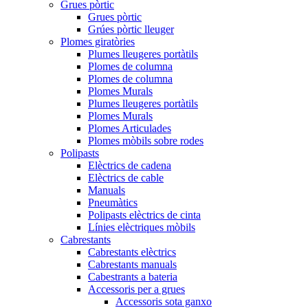
Grues pòrtic
Grues pòrtic
Grúes pòrtic lleuger
Plomes giratòries
Plumes lleugeres portàtils
Plomes de columna
Plomes de columna
Plomes Murals
Plumes lleugeres portàtils
Plomes Murals
Plomes Articulades
Plomes mòbils sobre rodes
Polipasts
Elèctrics de cadena
Elèctrics de cable
Manuals
Pneumàtics
Polipasts elèctrics de cinta
Línies elèctriques mòbils
Cabrestants
Cabrestants elèctrics
Cabrestants manuals
Cabestrants a bateria
Accessoris per a grues
Accessoris sota ganxo