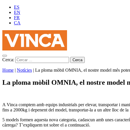
ES
EN
FR
CA
Cerca:
Home
|
Notícies
|
La ploma mòbil OMNIA, el nostre model més pote
La ploma mòbil OMNIA, el nostre model m
A Vinca comptem amb equips industrials per elevar, transportar i mani
fins a 2000kg i depenent del model, transportar-la a un altre lloc de la
5 models formen aquesta nova categoria, cadascun amb unes característi
càrrega? T’expliquem tot sobre el a continuació.