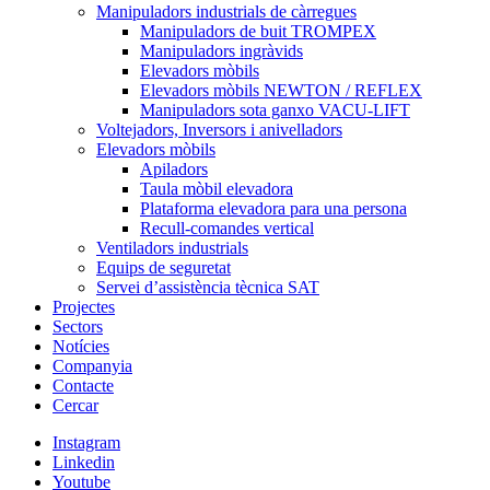
Manipuladors industrials de càrregues
Manipuladors de buit TROMPEX
Manipuladors ingràvids
Elevadors mòbils
Elevadors mòbils NEWTON / REFLEX
Manipuladors sota ganxo VACU-LIFT
Voltejadors, Inversors i anivelladors
Elevadors mòbils
Apiladors
Taula mòbil elevadora
Plataforma elevadora para una persona
Recull-comandes vertical
Ventiladors industrials
Equips de seguretat
Servei d’assistència tècnica SAT
Projectes
Sectors
Notícies
Companyia
Contacte
Cercar
Instagram
Linkedin
Youtube