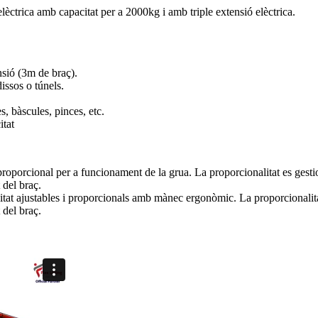
ctrica amb capacitat per a 2000kg i amb triple extensió elèctrica.
sió (3m de braç).
dissos o túnels.
, bàscules, pinces, etc.
tat
proporcional per a funcionament de la grua. La proporcionalitat es ges
 del braç.
t ajustables i proporcionals amb mànec ergonòmic. La proporcionalita
 del braç.