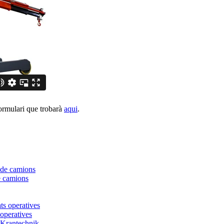
ormulari que trobarà
aqui
.
e camions
 operatives