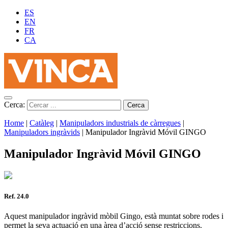
ES
EN
FR
CA
Cerca:
Home
|
Catàleg
|
Manipuladors industrials de càrregues
|
Manipuladors ingràvids
|
Manipulador Ingràvid Móvil GINGO
Manipulador Ingràvid Móvil GINGO
Ref. 24.0
Aquest manipulador ingràvid mòbil Gingo, està muntat sobre rodes i
permet la seva actuació en una àrea d’acció sense restriccions.