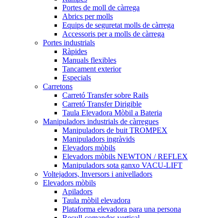
Portes de moll de càrrega
Abrics per molls
Equips de seguretat molls de càrrega
Accessoris per a molls de càrrega
Portes industrials
Ràpides
Manuals flexibles
Tancament exterior
Especials
Carretons
Carretó Transfer sobre Rails
Carretó Transfer Dirigible
Taula Elevadora Mòbil a Bateria
Manipuladors industrials de càrregues
Manipuladors de buit TROMPEX
Manipuladors ingràvids
Elevadors mòbils
Elevadors mòbils NEWTON / REFLEX
Manipuladors sota ganxo VACU-LIFT
Voltejadors, Inversors i anivelladors
Elevadors mòbils
Apiladors
Taula mòbil elevadora
Plataforma elevadora para una persona
Recull-comandes vertical