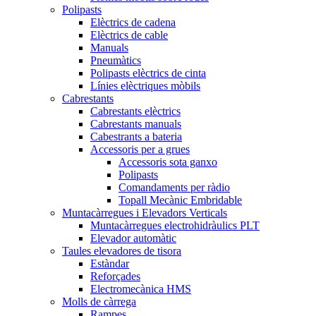
Polipasts
Elèctrics de cadena
Elèctrics de cable
Manuals
Pneumàtics
Polipasts elèctrics de cinta
Línies elèctriques mòbils
Cabrestants
Cabrestants elèctrics
Cabrestants manuals
Cabestrants a bateria
Accessoris per a grues
Accessoris sota ganxo
Polipasts
Comandaments per ràdio
Topall Mecànic Embridable
Muntacàrregues i Elevadors Verticals
Muntacàrregues electrohidràulics PLT
Elevador automàtic
Taules elevadores de tisora
Estàndar
Reforçades
Electromecànica HMS
Molls de càrrega
Rampes