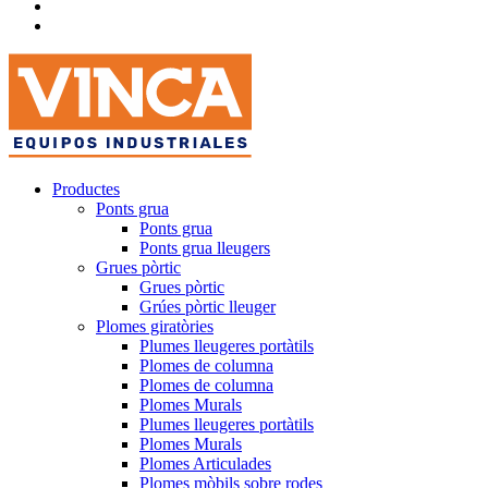
Productes
Ponts grua
Ponts grua
Ponts grua lleugers
Grues pòrtic
Grues pòrtic
Grúes pòrtic lleuger
Plomes giratòries
Plumes lleugeres portàtils
Plomes de columna
Plomes de columna
Plomes Murals
Plumes lleugeres portàtils
Plomes Murals
Plomes Articulades
Plomes mòbils sobre rodes