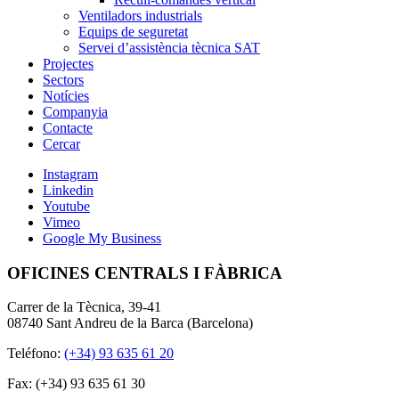
Ventiladors industrials
Equips de seguretat
Servei d’assistència tècnica SAT
Projectes
Sectors
Notícies
Companyia
Contacte
Cercar
Instagram
Linkedin
Youtube
Vimeo
Google My Business
OFICINES CENTRALS I FÀBRICA
Carrer de la Tècnica, 39-41
08740 Sant Andreu de la Barca (Barcelona)
Teléfono:
(+34) 93 635 61 20
Fax: (+34) 93 635 61 30