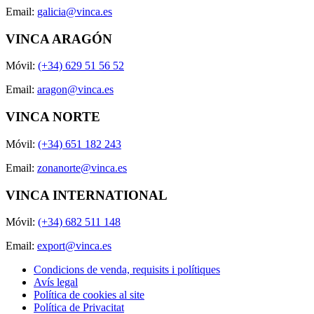
Email:
galicia@vinca.es
VINCA ARAGÓN
Móvil:
(+34) 629 51 56 52
Email:
aragon@vinca.es
VINCA NORTE
Móvil:
(+34) 651 182 243
Email:
zonanorte@vinca.es
VINCA INTERNATIONAL
Móvil:
(+34) 682 511 148
Email:
export@vinca.es
Condicions de venda, requisits i polítiques
Avís legal
Política de cookies al site
Política de Privacitat