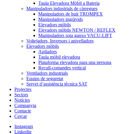
Taula Elevadora Mòbil a Bateria
Manipuladors industrials de càrregues
Manipuladors de buit TROMPEX
Manipuladors ingràvids
Elevadors mòbils
Elevadors mòbils NEWTON / REFLEX
Manipuladors sota ganxo VACU-LIFT
Voltejadors, Inversors i anivelladors
Elevadors mòbils
Apiladors
Taula mòbil elevadora
Plataforma elevadora para una persona
Recull-comandes vertical
Ventiladors industrials
Equips de seguretat
Servei d’assistència tècnica SAT
Projectes
Sectors
Notícies
Companyia
Contacte
Cercar
Instagram
Linkedin