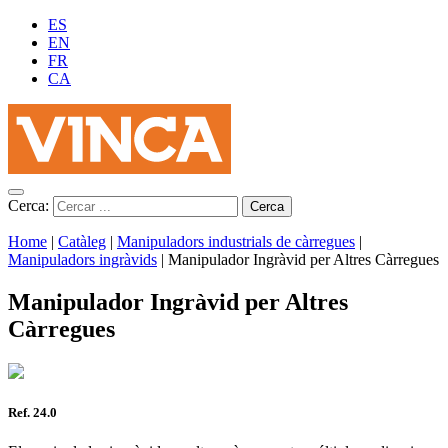
ES
EN
FR
CA
Cerca:
Home
|
Catàleg
|
Manipuladors industrials de càrregues
|
Manipuladors ingràvids
|
Manipulador Ingràvid per Altres Càrregues
Manipulador Ingràvid per Altres
Càrregues
Ref. 24.0