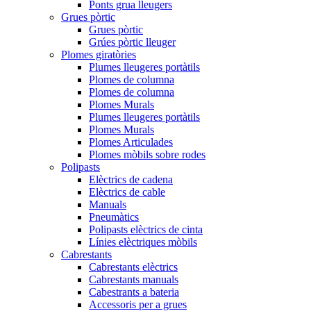
Ponts grua lleugers
Grues pòrtic
Grues pòrtic
Grúes pòrtic lleuger
Plomes giratòries
Plumes lleugeres portàtils
Plomes de columna
Plomes de columna
Plomes Murals
Plumes lleugeres portàtils
Plomes Murals
Plomes Articulades
Plomes mòbils sobre rodes
Polipasts
Elèctrics de cadena
Elèctrics de cable
Manuals
Pneumàtics
Polipasts elèctrics de cinta
Línies elèctriques mòbils
Cabrestants
Cabrestants elèctrics
Cabrestants manuals
Cabestrants a bateria
Accessoris per a grues