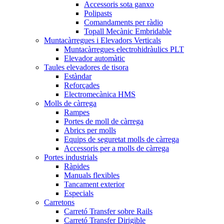
Accessoris sota ganxo
Polipasts
Comandaments per ràdio
Topall Mecànic Embridable
Muntacàrregues i Elevadors Verticals
Muntacàrregues electrohidràulics PLT
Elevador automàtic
Taules elevadores de tisora
Estàndar
Reforçades
Electromecànica HMS
Molls de càrrega
Rampes
Portes de moll de càrrega
Abrics per molls
Equips de seguretat molls de càrrega
Accessoris per a molls de càrrega
Portes industrials
Ràpides
Manuals flexibles
Tancament exterior
Especials
Carretons
Carretó Transfer sobre Rails
Carretó Transfer Dirigible