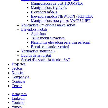
Manipuladors de buit TROMPEX
Manipuladors ingràvids
Elevadors mòbils
Elevadors mòbils NEWTON / REFLEX
Manipuladors sota ganxo VACU-LIFT
Voltejadors, Inversors i anivelladors
Elevadors mòbils
Apiladors
Taula mòbil elevadora
Plataforma elevadora para una persona
Recull-comandes vertical
Ventiladors industrials
Equips de seguretat
Servei d’assistència tècnica SAT
Projectes
Sectors
Notícies
Companyia
Contacte
Cercar
Instagram
Linkedin
Youtube
Vimeo