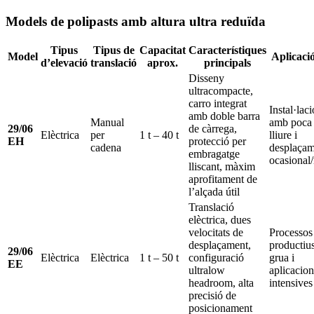
Models de polipasts amb altura ultra reduïda
Tipus
Tipus de
Capacitat
Característiques
Model
Aplicació
d’elevació
translació
aprox.
principals
Disseny
ultracompacte,
carro integrat
Instal·lac
amb doble barra
Manual
amb poca 
29/06
de càrrega,
Elèctrica
per
1 t – 40 t
lliure i
EH
protecció per
cadena
desplaçam
embragatge
ocasional
lliscant, màxim
aprofitament de
l’alçada útil
Translació
elèctrica, dues
velocitats de
Processos
desplaçament,
productius
29/06
Elèctrica
Elèctrica
1 t – 50 t
configuració
grua i
EE
ultralow
aplicacion
headroom, alta
intensives
precisió de
posicionament