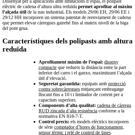
Dissenyat per a aplicacions amb limitacions d’espai, el polipast
elèctric de cadena d’altura ultra reduïda
permet aprofitar al màxim
l’alçada útil
de la nau industrial
.
Els models 29/06 EH, 29/06 EE i
29/12 HH incorporen un sistema patentat de reenviament de cadena
que permet elevar càrregues gairebé fins al mateix nivell de la biga
del pont grua.
Característiques dels polipasts amb altura
reduïda
Aprofitament màxim de l’espai:
disseny
compacte
que redueix la distància entre la part
inferior del carro i el ganxo, maximitzant l’alçada
útil d’elevació.
Seguretat garantida:
equipats amb
protecció
contra sobrecàrregues
mitjançant embragatge
lliscant fins a 10 t i limitador de corrent per a
capacitats superiors.
Components d’alta qualitat:
cadena de càrrega
RUD zincada d’alta resistència
conforme a la
normativa EN 818-7-T.
Control precís:
els models elèctrics incorporen
de sèrie
comptador d’hores de funcionament,
sensor tèrmic i relé de control de fases
.