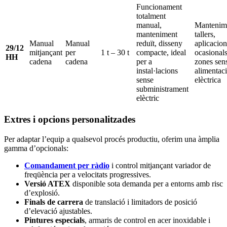
Funcionament
totalment
manual,
Mantenim
manteniment
tallers,
Manual
Manual
reduït, disseny
aplicacion
29/12
mitjançant
per
1 t – 30 t
compacte, ideal
ocasionals
HH
cadena
cadena
per a
zones sen
instal·lacions
alimentac
sense
elèctrica
subministrament
elèctric
Extres i opcions personalitzades
Per adaptar l’equip a qualsevol procés productiu, oferim una àmplia
gamma d’opcionals:
Comandament per ràdio
i control mitjançant variador de
freqüència per a velocitats progressives.
Versió ATEX
disponible sota demanda per a entorns amb risc
d’explosió.
Finals de carrera
de translació i limitadors de posició
d’elevació ajustables.
Pintures especials
, armaris de control en acer inoxidable i