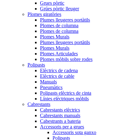
Grues pòrtic
Grúes pòrtic lleuger
Plomes giratòries
Plumes lleugeres portàtils
Plomes de columna
Plomes de columna
Plomes Murals
Plumes lleugeres portàtils
Plomes Murals
Plomes Articulades
Plomes mòbils sobre rodes
Polipasts
Elèctrics de cadena
Elèctrics de cable
Manuals
Pneumàtics
Polipasts elèctrics de cinta
Línies elèctriques mòbils
Cabrestants
Cabrestants elèctrics
Cabrestants manuals
Cabestrants a bateria
Accessoris per a grues
Accessoris sota ganxo
Polipasts