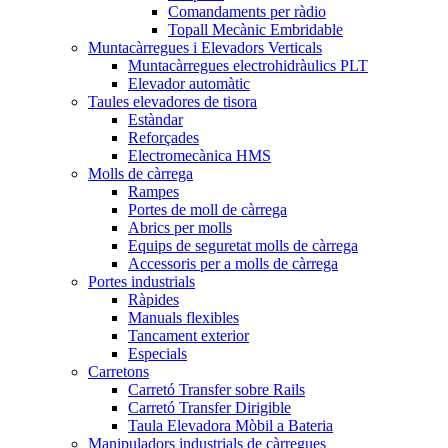
Comandaments per ràdio
Topall Mecànic Embridable
Muntacàrregues i Elevadors Verticals
Muntacàrregues electrohidràulics PLT
Elevador automàtic
Taules elevadores de tisora
Estàndar
Reforçades
Electromecànica HMS
Molls de càrrega
Rampes
Portes de moll de càrrega
Abrics per molls
Equips de seguretat molls de càrrega
Accessoris per a molls de càrrega
Portes industrials
Ràpides
Manuals flexibles
Tancament exterior
Especials
Carretons
Carretó Transfer sobre Rails
Carretó Transfer Dirigible
Taula Elevadora Mòbil a Bateria
Manipuladors industrials de càrregues