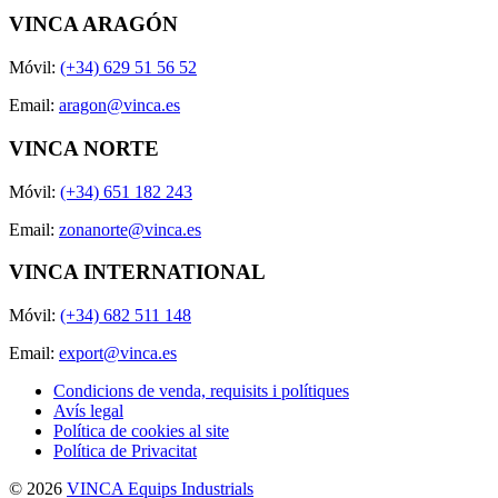
VINCA ARAGÓN
Móvil:
(+34) 629 51 56 52
Email:
aragon@vinca.es
VINCA NORTE
Móvil:
(+34) 651 182 243
Email:
zonanorte@vinca.es
VINCA INTERNATIONAL
Móvil:
(+34) 682 511 148
Email:
export@vinca.es
Condicions de venda, requisits i polítiques
Avís legal
Política de cookies al site
Política de Privacitat
© 2026
VINCA Equips Industrials