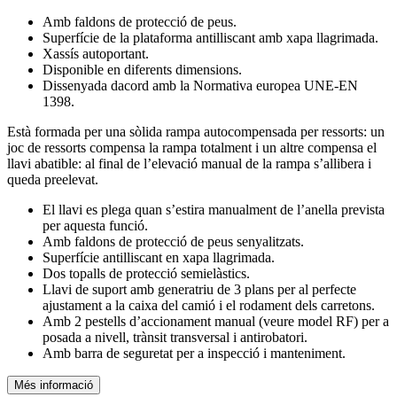
Amb faldons de protecció de peus.
Superfície de la plataforma antilliscant amb xapa llagrimada.
Xassís autoportant.
Disponible en diferents dimensions.
Dissenyada dacord amb la Normativa europea UNE-EN
1398.
Està formada per una sòlida rampa autocompensada per ressorts: un
joc de ressorts compensa la rampa totalment i un altre compensa el
llavi abatible: al final de l’elevació manual de la rampa s’allibera i
queda preelevat.
El llavi es plega quan s’estira manualment de l’anella prevista
per aquesta funció.
Amb faldons de protecció de peus senyalitzats.
Superfície antilliscant en xapa llagrimada.
Dos topalls de protecció semielàstics.
Llavi de suport amb generatriu de 3 plans per al perfecte
ajustament a la caixa del camió i el rodament dels carretons.
Amb 2 pestells d’accionament manual (veure model RF) per a
posada a nivell, trànsit transversal i antirobatori.
Amb barra de seguretat per a inspecció i manteniment.
Més informació