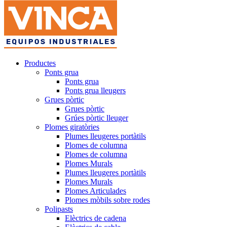
Productes
Ponts grua
Ponts grua
Ponts grua lleugers
Grues pòrtic
Grues pòrtic
Grúes pòrtic lleuger
Plomes giratòries
Plumes lleugeres portàtils
Plomes de columna
Plomes de columna
Plomes Murals
Plumes lleugeres portàtils
Plomes Murals
Plomes Articulades
Plomes mòbils sobre rodes
Polipasts
Elèctrics de cadena