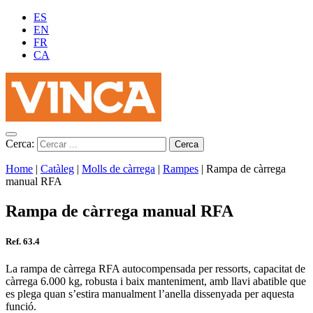
ES
EN
FR
CA
Cerca:
Home
|
Catàleg
|
Molls de càrrega
|
Rampes
|
Rampa de càrrega
manual RFA
Rampa de càrrega manual RFA
Ref. 63.4
La rampa de càrrega RFA autocompensada per ressorts, capacitat de
càrrega 6.000 kg, robusta i baix manteniment, amb llavi abatible que
es plega quan s’estira manualment l’anella dissenyada per aquesta
funció.