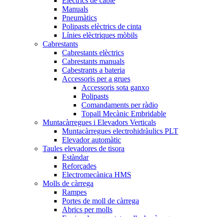
Elèctrics de cable
Manuals
Pneumàtics
Polipasts elèctrics de cinta
Línies elèctriques mòbils
Cabrestants
Cabrestants elèctrics
Cabrestants manuals
Cabestrants a bateria
Accessoris per a grues
Accessoris sota ganxo
Polipasts
Comandaments per ràdio
Topall Mecànic Embridable
Muntacàrregues i Elevadors Verticals
Muntacàrregues electrohidràulics PLT
Elevador automàtic
Taules elevadores de tisora
Estàndar
Reforçades
Electromecànica HMS
Molls de càrrega
Rampes
Portes de moll de càrrega
Abrics per molls