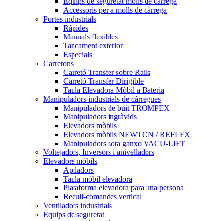
Equips de seguretat molls de càrrega
Accessoris per a molls de càrrega
Portes industrials
Ràpides
Manuals flexibles
Tancament exterior
Especials
Carretons
Carretó Transfer sobre Rails
Carretó Transfer Dirigible
Taula Elevadora Mòbil a Bateria
Manipuladors industrials de càrregues
Manipuladors de buit TROMPEX
Manipuladors ingràvids
Elevadors mòbils
Elevadors mòbils NEWTON / REFLEX
Manipuladors sota ganxo VACU-LIFT
Voltejadors, Inversors i anivelladors
Elevadors mòbils
Apiladors
Taula mòbil elevadora
Plataforma elevadora para una persona
Recull-comandes vertical
Ventiladors industrials
Equips de seguretat