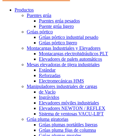
Productos
Puentes grúa
Puentes grúa pesados
Puente grúa ligero
Grúas pórtico
Grúas pórtico industrial pesado
Grúas pórtico ligero
Montacargas Industriales y Elevadores
Montacargas electrohidráulicos PLT
Elevadores de palets automáticos
Mesas elevadoras de tijera industriales
Estándar
Reforzadas
Electromecánicas HMS
Manipuladores industriales de cargas
de Vacío
Ingrávidos
Elevadores móviles industriales
Elevadores NEWTON / REFLEX
Sistema de ventosas VACU-LIFT
Grúa pluma giratorias
Grúas plumas portátiles ligeras
Grúas pluma fijas de columna
Grúas plumas murales