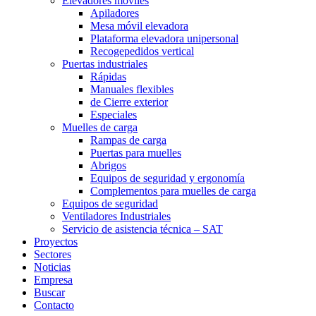
Elevadores móviles
Apiladores
Mesa móvil elevadora
Plataforma elevadora unipersonal
Recogepedidos vertical
Puertas industriales
Rápidas
Manuales flexibles
de Cierre exterior
Especiales
Muelles de carga
Rampas de carga
Puertas para muelles
Abrigos
Equipos de seguridad y ergonomía
Complementos para muelles de carga
Equipos de seguridad
Ventiladores Industriales
Servicio de asistencia técnica – SAT
Proyectos
Sectores
Noticias
Empresa
Buscar
Contacto