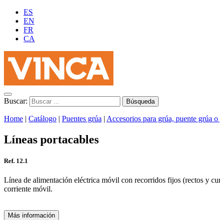
ES
EN
FR
CA
Buscar:
Home
|
Catálogo
|
Puentes grúa
|
Accesorios para grúa, puente grúa o 
Líneas portacables
Ref. 12.1
Línea de alimentación eléctrica móvil con recorridos fijos (rectos y 
corriente móvil.
Más información