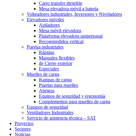
Carro transfer dirigible
Mesa elevadora móvil a batería
Volteadores industriales, Inversores y Niveladores
Elevadores móviles
Apiladores
Mesa móvil elevadora
Plataforma elevadora unipersonal
Recogepedidos vertical
Puertas industriales
Rápidas
Manuales flexibles
de Cierre exterior
Especiales
Muelles de carga
Rampas de carga
Puertas para muelles
Abrigos
Equipos de seguridad y ergonomía
Complementos para muelles de carga
Equipos de seguridad
Ventiladores Industriales
Servicio de asistencia técnica – SAT
Proyectos
Sectores
Noticias