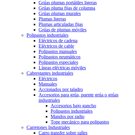
Grúas plumas portátiles ligeras
Grúas pluma fijas de columna
Grúas plumas murales
Plumas ligeras
Plumas articuladas fijas
Grúas de plumas móviles
Polipastos industriales
Eléctricos de cadena
Eléctricos de cable
Polipastos manuales
Polipastos neumáticos
Polipastos especiales
Líneas eléctricas móviles
Cabrestantes industriales
Eléctricos
Manuales
Accionados por taladro
Accesorios para grúa, puente grúa o grúas
industriales
Accesorios bajo gancho
Polipastos industriales
Mandos por radio
Tope mecánico para polipastos
Carretones Industriales
Carro transfer sobre raíles