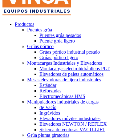
Productos
Puentes grúa
Puentes grúa pesados
Puente grúa ligero
Grúas pórtico
Grúas pórtico industrial pesado
Grúas pórtico ligero
Montacargas Industriales y Elevadores
Montacargas electrohidráulicos PLT
Elevadores de palets automáticos
Mesas elevadoras de tijera industriales
Estándar
Reforzadas
Electromecánicas HMS
Manipuladores industriales de cargas
de Vacío
Ingrávidos
Elevadores móviles industriales
Elevadores NEWTON / REFLEX
Sistema de ventosas VACU-LIFT
Grúa pluma giratorias