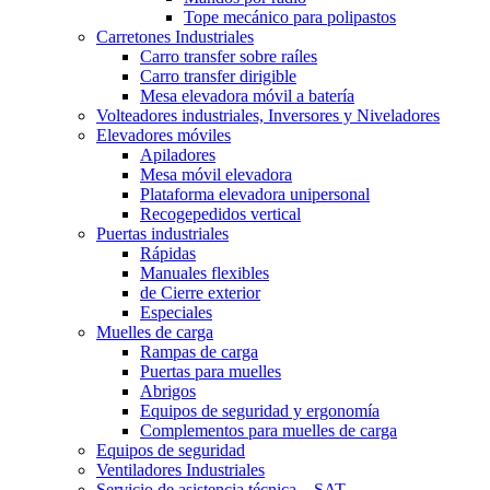
Tope mecánico para polipastos
Carretones Industriales
Carro transfer sobre raíles
Carro transfer dirigible
Mesa elevadora móvil a batería
Volteadores industriales, Inversores y Niveladores
Elevadores móviles
Apiladores
Mesa móvil elevadora
Plataforma elevadora unipersonal
Recogepedidos vertical
Puertas industriales
Rápidas
Manuales flexibles
de Cierre exterior
Especiales
Muelles de carga
Rampas de carga
Puertas para muelles
Abrigos
Equipos de seguridad y ergonomía
Complementos para muelles de carga
Equipos de seguridad
Ventiladores Industriales
Servicio de asistencia técnica – SAT