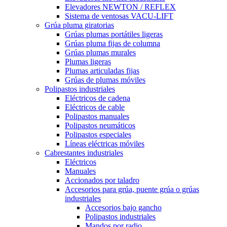
Elevadores NEWTON / REFLEX
Sistema de ventosas VACU-LIFT
Grúa pluma giratorias
Grúas plumas portátiles ligeras
Grúas pluma fijas de columna
Grúas plumas murales
Plumas ligeras
Plumas articuladas fijas
Grúas de plumas móviles
Polipastos industriales
Eléctricos de cadena
Eléctricos de cable
Polipastos manuales
Polipastos neumáticos
Polipastos especiales
Líneas eléctricas móviles
Cabrestantes industriales
Eléctricos
Manuales
Accionados por taladro
Accesorios para grúa, puente grúa o grúas
industriales
Accesorios bajo gancho
Polipastos industriales
Mandos por radio