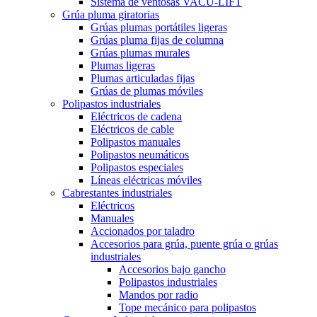
Sistema de ventosas VACU-LIFT
Grúa pluma giratorias
Grúas plumas portátiles ligeras
Grúas pluma fijas de columna
Grúas plumas murales
Plumas ligeras
Plumas articuladas fijas
Grúas de plumas móviles
Polipastos industriales
Eléctricos de cadena
Eléctricos de cable
Polipastos manuales
Polipastos neumáticos
Polipastos especiales
Líneas eléctricas móviles
Cabrestantes industriales
Eléctricos
Manuales
Accionados por taladro
Accesorios para grúa, puente grúa o grúas
industriales
Accesorios bajo gancho
Polipastos industriales
Mandos por radio
Tope mecánico para polipastos