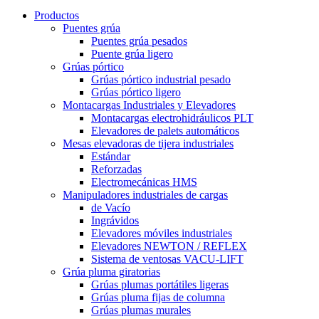
Productos
Puentes grúa
Puentes grúa pesados
Puente grúa ligero
Grúas pórtico
Grúas pórtico industrial pesado
Grúas pórtico ligero
Montacargas Industriales y Elevadores
Montacargas electrohidráulicos PLT
Elevadores de palets automáticos
Mesas elevadoras de tijera industriales
Estándar
Reforzadas
Electromecánicas HMS
Manipuladores industriales de cargas
de Vacío
Ingrávidos
Elevadores móviles industriales
Elevadores NEWTON / REFLEX
Sistema de ventosas VACU-LIFT
Grúa pluma giratorias
Grúas plumas portátiles ligeras
Grúas pluma fijas de columna
Grúas plumas murales