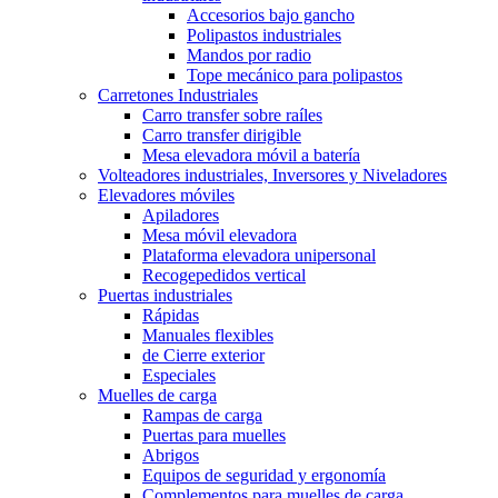
Accesorios bajo gancho
Polipastos industriales
Mandos por radio
Tope mecánico para polipastos
Carretones Industriales
Carro transfer sobre raíles
Carro transfer dirigible
Mesa elevadora móvil a batería
Volteadores industriales, Inversores y Niveladores
Elevadores móviles
Apiladores
Mesa móvil elevadora
Plataforma elevadora unipersonal
Recogepedidos vertical
Puertas industriales
Rápidas
Manuales flexibles
de Cierre exterior
Especiales
Muelles de carga
Rampas de carga
Puertas para muelles
Abrigos
Equipos de seguridad y ergonomía
Complementos para muelles de carga