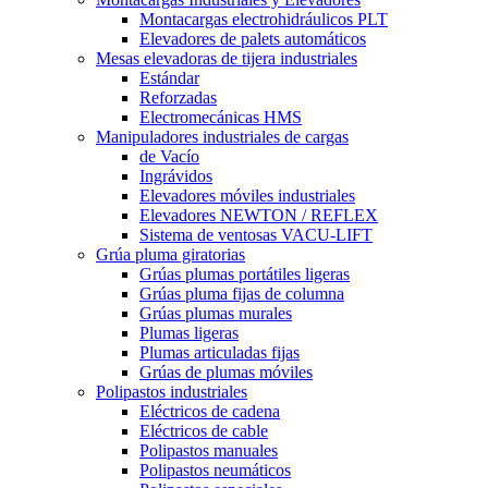
Montacargas electrohidráulicos PLT
Elevadores de palets automáticos
Mesas elevadoras de tijera industriales
Estándar
Reforzadas
Electromecánicas HMS
Manipuladores industriales de cargas
de Vacío
Ingrávidos
Elevadores móviles industriales
Elevadores NEWTON / REFLEX
Sistema de ventosas VACU-LIFT
Grúa pluma giratorias
Grúas plumas portátiles ligeras
Grúas pluma fijas de columna
Grúas plumas murales
Plumas ligeras
Plumas articuladas fijas
Grúas de plumas móviles
Polipastos industriales
Eléctricos de cadena
Eléctricos de cable
Polipastos manuales
Polipastos neumáticos