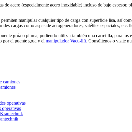
s de acero (especialmente acero inoxidable) incluso de bajo espesor, p
rmiten manipular cualquier tipo de carga con superficie lisa, así como
randes cargas como aspas de aerogeneradores, satélites espaciales, etc. 
 puente grúa o pluma, pudiendo utilizar también una carretilla, para lo
o por el puente grua y el
manipulador Vacu-lift.
Consúltenos o visite n
camiones
s operativas
rantechnik