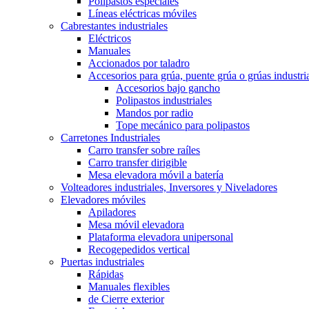
Polipastos especiales
Líneas eléctricas móviles
Cabrestantes industriales
Eléctricos
Manuales
Accionados por taladro
Accesorios para grúa, puente grúa o grúas industri
Accesorios bajo gancho
Polipastos industriales
Mandos por radio
Tope mecánico para polipastos
Carretones Industriales
Carro transfer sobre raíles
Carro transfer dirigible
Mesa elevadora móvil a batería
Volteadores industriales, Inversores y Niveladores
Elevadores móviles
Apiladores
Mesa móvil elevadora
Plataforma elevadora unipersonal
Recogepedidos vertical
Puertas industriales
Rápidas
Manuales flexibles
de Cierre exterior