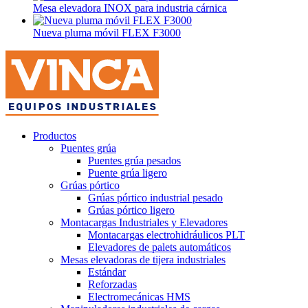
Mesa elevadora INOX para industria cárnica
Nueva pluma móvil FLEX F3000
Productos
Puentes grúa
Puentes grúa pesados
Puente grúa ligero
Grúas pórtico
Grúas pórtico industrial pesado
Grúas pórtico ligero
Montacargas Industriales y Elevadores
Montacargas electrohidráulicos PLT
Elevadores de palets automáticos
Mesas elevadoras de tijera industriales
Estándar
Reforzadas
Electromecánicas HMS