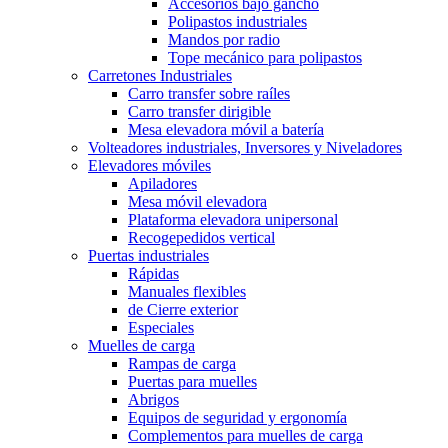
Accesorios bajo gancho
Polipastos industriales
Mandos por radio
Tope mecánico para polipastos
Carretones Industriales
Carro transfer sobre raíles
Carro transfer dirigible
Mesa elevadora móvil a batería
Volteadores industriales, Inversores y Niveladores
Elevadores móviles
Apiladores
Mesa móvil elevadora
Plataforma elevadora unipersonal
Recogepedidos vertical
Puertas industriales
Rápidas
Manuales flexibles
de Cierre exterior
Especiales
Muelles de carga
Rampas de carga
Puertas para muelles
Abrigos
Equipos de seguridad y ergonomía
Complementos para muelles de carga