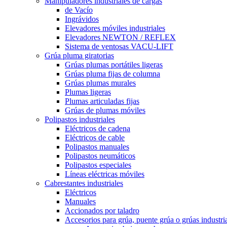
Manipuladores industriales de cargas
de Vacío
Ingrávidos
Elevadores móviles industriales
Elevadores NEWTON / REFLEX
Sistema de ventosas VACU-LIFT
Grúa pluma giratorias
Grúas plumas portátiles ligeras
Grúas pluma fijas de columna
Grúas plumas murales
Plumas ligeras
Plumas articuladas fijas
Grúas de plumas móviles
Polipastos industriales
Eléctricos de cadena
Eléctricos de cable
Polipastos manuales
Polipastos neumáticos
Polipastos especiales
Líneas eléctricas móviles
Cabrestantes industriales
Eléctricos
Manuales
Accionados por taladro
Accesorios para grúa, puente grúa o grúas industri