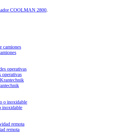
ilador COOLMAN 2800
.
camiones
s operativas
rantechnik
o inoxidable
dad remota