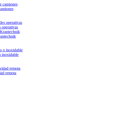
camiones
s operativas
rantechnik
o inoxidable
dad remota