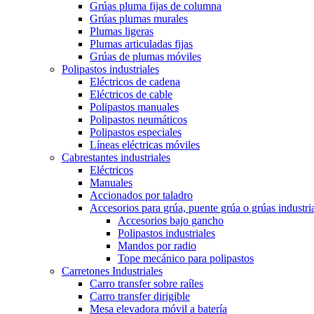
Grúas pluma fijas de columna
Grúas plumas murales
Plumas ligeras
Plumas articuladas fijas
Grúas de plumas móviles
Polipastos industriales
Eléctricos de cadena
Eléctricos de cable
Polipastos manuales
Polipastos neumáticos
Polipastos especiales
Líneas eléctricas móviles
Cabrestantes industriales
Eléctricos
Manuales
Accionados por taladro
Accesorios para grúa, puente grúa o grúas industri
Accesorios bajo gancho
Polipastos industriales
Mandos por radio
Tope mecánico para polipastos
Carretones Industriales
Carro transfer sobre raíles
Carro transfer dirigible
Mesa elevadora móvil a batería