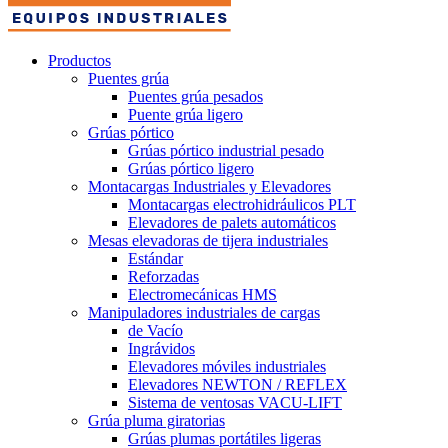
Productos
Puentes grúa
Puentes grúa pesados
Puente grúa ligero
Grúas pórtico
Grúas pórtico industrial pesado
Grúas pórtico ligero
Montacargas Industriales y Elevadores
Montacargas electrohidráulicos PLT
Elevadores de palets automáticos
Mesas elevadoras de tijera industriales
Estándar
Reforzadas
Electromecánicas HMS
Manipuladores industriales de cargas
de Vacío
Ingrávidos
Elevadores móviles industriales
Elevadores NEWTON / REFLEX
Sistema de ventosas VACU-LIFT
Grúa pluma giratorias
Grúas plumas portátiles ligeras