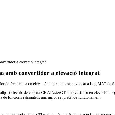
vertidor a elevació integrat
a amb convertidor a elevació integrat
r de freqüència en elevació integrat ha estat exposat a LogiMAT de St
polipast elèctric de cadena CHAINsterGT amb variador en elevació inte
a de funcions i garanteix una major seguretat de funcionament.
pid, amb models fins a 32 m / min. Amb càrregues parcials de menys de 3