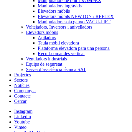
Manipuladors de buit TROMPEX
Manipuladors ingràvids
Elevadors mòbils
Elevadors mòbils NEWTON / REFLEX
Manipuladors sota ganxo VACU-LIFT
Voltejadors, Inversors i anivelladors
Elevadors mòbils
Apiladors
Taula mòbil elevadora
Plataforma elevadora para una persona
Recull-comandes vertical
Ventiladors industrials
Equips de seguretat
Servei d’assistència tècnica SAT
Projectes
Sectors
Notícies
Companyia
Contacte
Cercar
Instagram
Linkedin
Youtube
Vimeo