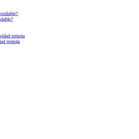
idable?
dad remota