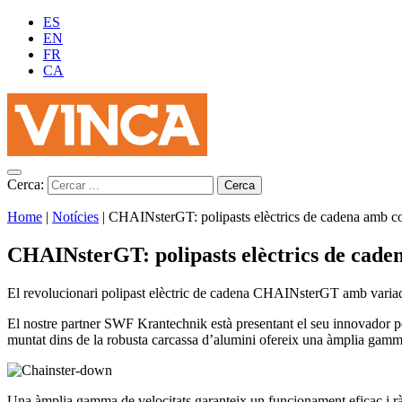
ES
EN
FR
CA
Cerca:
Home
|
Notícies
|
CHAINsterGT: polipasts elèctrics de cadena amb con
CHAINsterGT: polipasts elèctrics de caden
El revolucionari polipast elèctric de cadena CHAINsterGT amb variado
El nostre partner SWF Krantechnik està presentant el seu innovador 
muntat dins de la robusta carcassa d’alumini ofereix una àmplia gamm
Una àmplia gamma de velocitats garanteix un funcionament eficaç i rà