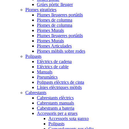
Grúes pòrtic lleuger
Plomes giratòries
Plumes lleugeres portàtils
Plomes de columna
Plomes de columna
Plomes Murals
Plumes lleugeres portàtils
Plomes Murals
Plomes Articulades
Plomes mòbils sobre rodes
Polipasts
Elèctrics de cadena
Elèctrics de cable
Manuals
Pneumàtics
Polipasts elèctrics de cinta
Línies elèctriques mòbils
Cabrestants
Cabrestants elèctrics
Cabrestants manuals
Cabestrants a bateria
Accessoris per a grues
Accessoris sota ganxo
Polipasts
Comandaments per ràdio