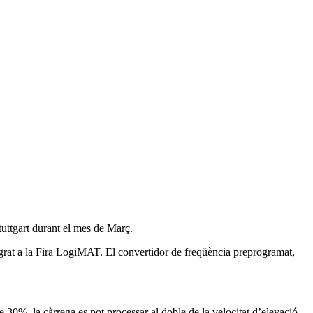
uttgart durant el mes de Març.
grat a la Fira LogiMAT. El convertidor de freqüència preprogramat,
0%, la càrrega es pot processar al doble de la velocitat d’elevació