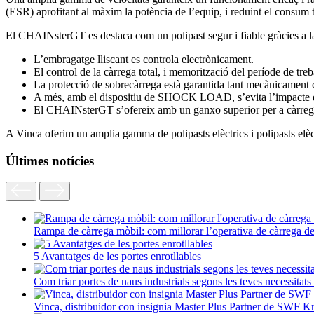
(ESR) aprofitant al màxim la potència de l’equip, i reduint el consum t
El CHAINsterGT es destaca com un polipast segur i fiable gràcies a la 
L’embragatge lliscant es controla electrònicament.
El control de la càrrega total, i memorització del període de tr
La protecció de sobrecàrrega està garantida tant mecànicament 
A més, amb el dispositiu de SHOCK LOAD, s’evita l’impacte d
El CHAINsterGT s’ofereix amb un ganxo superior per a càrregues
A Vinca oferim un amplia gamma de polipasts elèctrics i polipasts elèc
Últimes notícies
Rampa de càrrega mòbil: com millorar l’operativa de càrrega d
5 Avantatges de les portes enrotllables
Com triar portes de naus industrials segons les teves necessitats
Vinca, distribuidor con insignia Master Plus Partner de SWF K