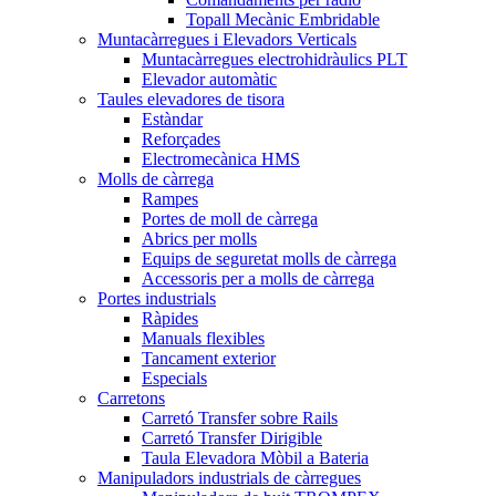
Topall Mecànic Embridable
Muntacàrregues i Elevadors Verticals
Muntacàrregues electrohidràulics PLT
Elevador automàtic
Taules elevadores de tisora
Estàndar
Reforçades
Electromecànica HMS
Molls de càrrega
Rampes
Portes de moll de càrrega
Abrics per molls
Equips de seguretat molls de càrrega
Accessoris per a molls de càrrega
Portes industrials
Ràpides
Manuals flexibles
Tancament exterior
Especials
Carretons
Carretó Transfer sobre Rails
Carretó Transfer Dirigible
Taula Elevadora Mòbil a Bateria
Manipuladors industrials de càrregues