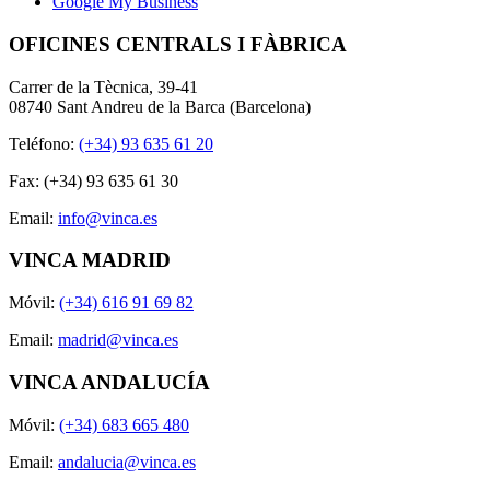
Google My Business
OFICINES CENTRALS I FÀBRICA
Carrer de la Tècnica, 39-41
08740 Sant Andreu de la Barca (Barcelona)
Teléfono:
(+34) 93 635 61 20
Fax: (+34) 93 635 61 30
Email:
info@vinca.es
VINCA MADRID
Móvil:
(+34) 616 91 69 82
Email:
madrid@vinca.es
VINCA ANDALUCÍA
Móvil:
(+34) 683 665 480
Email:
andalucia@vinca.es