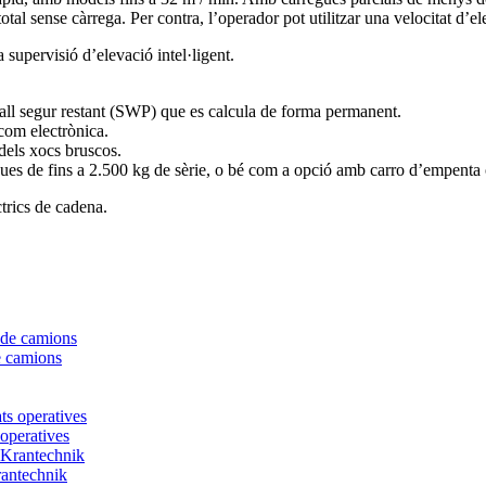
otal sense càrrega. Per contra, l’operador pot utilitzar una velocitat d’
supervisió d’elevació intel·ligent.
eball segur restant (SWP) que es calcula de forma permanent.
com electrònica.
els xocs bruscos.
 de fins a 2.500 kg de sèrie, o bé com a opció amb carro d’empenta o c
trics de cadena.
e camions
 operatives
rantechnik