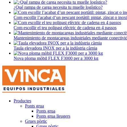
¿Qué rampa de carga necesita tu muelle logístico?
Com escollir l’acabat d’un pescant portàtil: pintat, zincat o inox
Com escollir el teu polipast elèctric de cadena en 4 passos
Mantenimiento de montacargas industriales mediante conectivi
Taula elevadora INOX per a la indústria càrnia
Nova ploma mòbil FLEX F3000 per a 3000 kg
Productes
Ponts grua
Ponts grua
Ponts grua lleugers
Grues pòrtic
Grues pòrtic