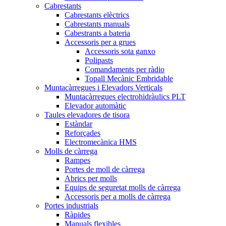
Cabrestants
Cabrestants elèctrics
Cabrestants manuals
Cabestrants a bateria
Accessoris per a grues
Accessoris sota ganxo
Polipasts
Comandaments per ràdio
Topall Mecànic Embridable
Muntacàrregues i Elevadors Verticals
Muntacàrregues electrohidràulics PLT
Elevador automàtic
Taules elevadores de tisora
Estàndar
Reforçades
Electromecànica HMS
Molls de càrrega
Rampes
Portes de moll de càrrega
Abrics per molls
Equips de seguretat molls de càrrega
Accessoris per a molls de càrrega
Portes industrials
Ràpides
Manuals flexibles