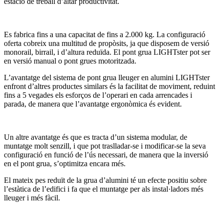
estació de treball d’altar productivitat.
Es fabrica fins a una capacitat de fins a 2.000 kg. La configuració
oferta cobreix una multitud de propòsits, ja que disposem de versió
monorail, birrail, i d’altura reduïda. El pont grua LIGHTster pot ser
en versió manual o pont grues motoritzada.
L’avantatge del sistema de pont grua lleuger en alumini LIGHTster
enfront d’altres productes similars és la facilitat de moviment, reduint
fins a 5 vegades els esforços de l’operari en cada arrencades i
parada, de manera que l’avantatge ergonòmica és evident.
Un altre avantatge és que es tracta d’un sistema modular, de
muntatge molt senzill, i que pot traslladar-se i modificar-se la seva
configuració en funció de l’ús necessari, de manera que la inversió
en el pont grua, s’optimitza encara més.
El mateix pes reduït de la grua d’alumini té un efecte positiu sobre
l’estàtica de l’edifici i fa que el muntatge per als instal·ladors més
lleuger i més fàcil.