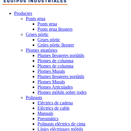
Productes
Ponts grua
Ponts grua
Ponts grua lleugers
Grues pòrtic
Grues pòrtic
Grúes pòrtic lleuger
Plomes giratòries
Plumes lleugeres portàtils
Plomes de columna
Plomes de columna
Plomes Murals
Plumes lleugeres portàtils
Plomes Murals
Plomes Articulades
Plomes mòbils sobre rodes
Polipasts
Elèctrics de cadena
Elèctrics de cable
Manuals
Pneumàtics
Polipasts elèctrics de cinta
Línies elèctriques mòbils