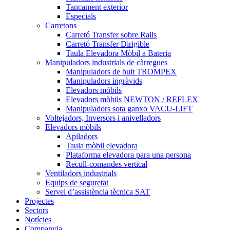
Tancament exterior
Especials
Carretons
Carretó Transfer sobre Rails
Carretó Transfer Dirigible
Taula Elevadora Mòbil a Bateria
Manipuladors industrials de càrregues
Manipuladors de buit TROMPEX
Manipuladors ingràvids
Elevadors mòbils
Elevadors mòbils NEWTON / REFLEX
Manipuladors sota ganxo VACU-LIFT
Voltejadors, Inversors i anivelladors
Elevadors mòbils
Apiladors
Taula mòbil elevadora
Plataforma elevadora para una persona
Recull-comandes vertical
Ventiladors industrials
Equips de seguretat
Servei d’assistència tècnica SAT
Projectes
Sectors
Notícies
Companyia