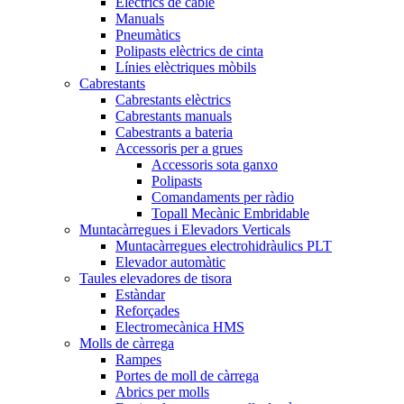
Elèctrics de cable
Manuals
Pneumàtics
Polipasts elèctrics de cinta
Línies elèctriques mòbils
Cabrestants
Cabrestants elèctrics
Cabrestants manuals
Cabestrants a bateria
Accessoris per a grues
Accessoris sota ganxo
Polipasts
Comandaments per ràdio
Topall Mecànic Embridable
Muntacàrregues i Elevadors Verticals
Muntacàrregues electrohidràulics PLT
Elevador automàtic
Taules elevadores de tisora
Estàndar
Reforçades
Electromecànica HMS
Molls de càrrega
Rampes
Portes de moll de càrrega
Abrics per molls