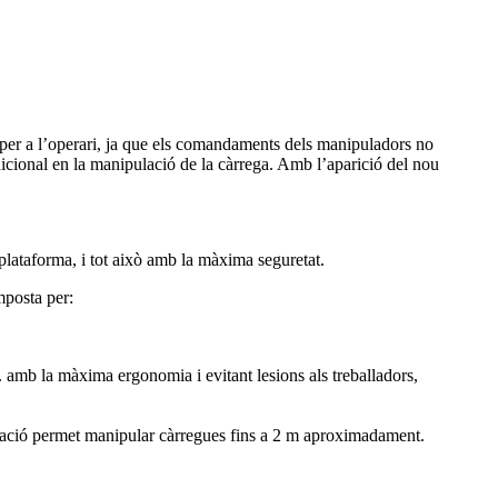
bé per a l’operari, ja que els comandaments dels manipuladors no
ddicional en la manipulació de la càrrega. Amb l’aparició del nou
plataforma, i tot això amb la màxima seguretat.
mposta per:
c. amb la màxima ergonomia i evitant lesions als treballadors,
culació permet manipular càrregues fins a 2 m aproximadament.