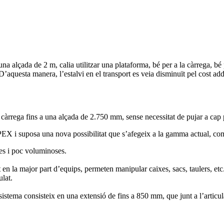
d’una alçada de 2 m, calia utilitzar una plataforma, bé per a la càrrega, 
D’aquesta manera, l’estalvi en el transport es veia disminuït pel cost a
càrrega fins a una alçada de 2.750 mm, sense necessitat de pujar a cap 
X i suposa una nova possibilitat que s’afegeix a la gamma actual, co
es i poc voluminoses.
 en la major part d’equips, permeten manipular caixes, sacs, taulers, et
lat.
 sistema consisteix en una extensió de fins a 850 mm, que junt a l’arti