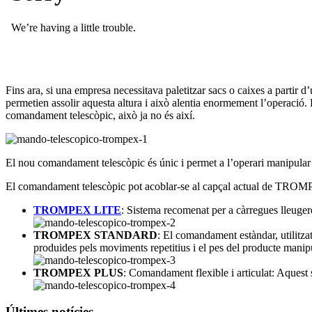
Fins ara, si una empresa necessitava paletitzar sacs o caixes a partir 
permetien assolir aquesta altura i això alentia enormement l’operació. 
comandament telescòpic, això ja no és així.
El nou comandament telescòpic és únic i permet a l’operari manipular 
El comandament telescòpic pot acoblar-se al capçal actual de TROMPE
TROMPEX LITE
: Sistema recomenat per a càrregues lleuger
TROMPEX STANDARD
: El comandament estàndar, utilitzat
produides pels moviments repetitius i el pes del producte manipu
TROMPEX PLUS
: Comandament flexible i articulat: Aquest
Últimes notícies