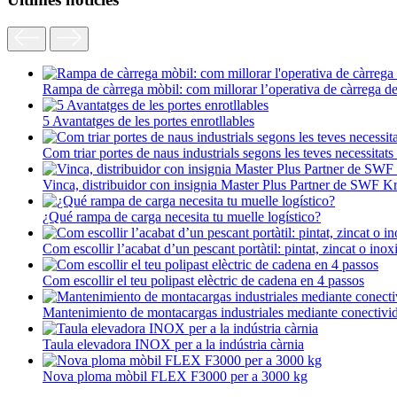
Rampa de càrrega mòbil: com millorar l’operativa de càrrega d
5 Avantatges de les portes enrotllables
Com triar portes de naus industrials segons les teves necessitats
Vinca, distribuidor con insignia Master Plus Partner de SWF K
¿Qué rampa de carga necesita tu muelle logístico?
Com escollir l’acabat d’un pescant portàtil: pintat, zincat o inox
Com escollir el teu polipast elèctric de cadena en 4 passos
Mantenimiento de montacargas industriales mediante conectivi
Taula elevadora INOX per a la indústria càrnia
Nova ploma mòbil FLEX F3000 per a 3000 kg