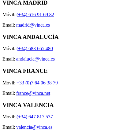
VINCA MADRID
Móvil:
(+34) 616 91 69 82
Email:
madrid@vinca.es
VINCA ANDALUCÍA
Móvil:
(+34) 683 665 480
Email:
andalucia@vinca.es
VINCA FRANCE
Móvil:
+33 (0)7 64 06 38 79
Email:
france@vinca.net
VINCA VALENCIA
Móvil:
(+34) 647 817 537
Email:
valencia@vinca.es