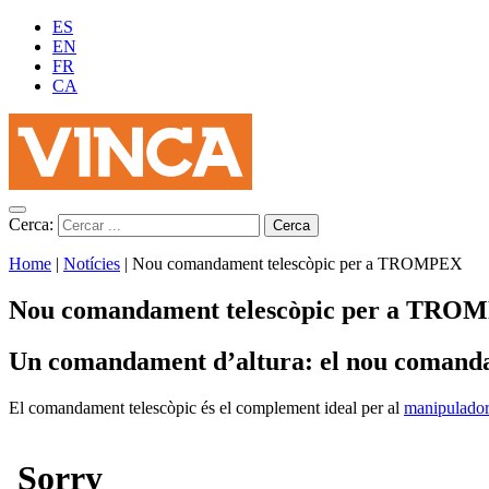
ES
EN
FR
CA
Cerca:
Home
|
Notícies
|
Nou comandament telescòpic per a TROMPEX
Nou comandament telescòpic per a TRO
Un comandament d’altura: el nou coman
El comandament telescòpic és el complement ideal per al
manipulad