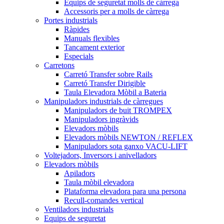
Equips de seguretat molls de càrrega
Accessoris per a molls de càrrega
Portes industrials
Ràpides
Manuals flexibles
Tancament exterior
Especials
Carretons
Carretó Transfer sobre Rails
Carretó Transfer Dirigible
Taula Elevadora Mòbil a Bateria
Manipuladors industrials de càrregues
Manipuladors de buit TROMPEX
Manipuladors ingràvids
Elevadors mòbils
Elevadors mòbils NEWTON / REFLEX
Manipuladors sota ganxo VACU-LIFT
Voltejadors, Inversors i anivelladors
Elevadors mòbils
Apiladors
Taula mòbil elevadora
Plataforma elevadora para una persona
Recull-comandes vertical
Ventiladors industrials
Equips de seguretat