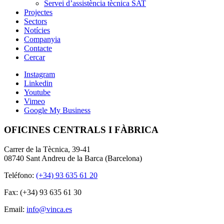
Servei d’assistència tècnica SAT
Projectes
Sectors
Notícies
Companyia
Contacte
Cercar
Instagram
Linkedin
Youtube
Vimeo
Google My Business
OFICINES CENTRALS I FÀBRICA
Carrer de la Tècnica, 39-41
08740 Sant Andreu de la Barca (Barcelona)
Teléfono:
(+34) 93 635 61 20
Fax: (+34) 93 635 61 30
Email:
info@vinca.es