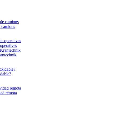
e camions
 operatives
rantechnik
idable?
dad remota