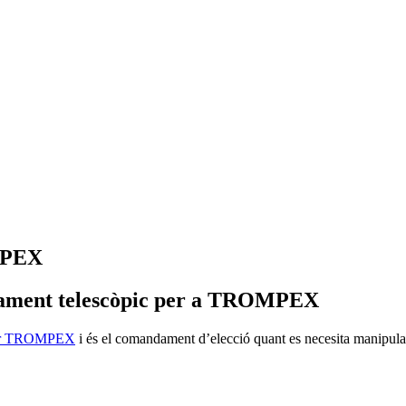
MPEX
dament telescòpic per a TROMPEX
or TROMPEX
i és el comandament d’elecció quant es necesita manipular