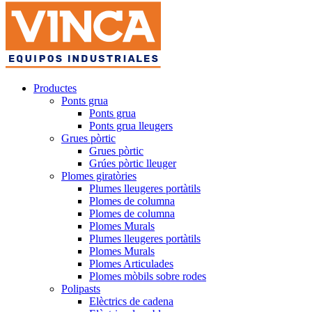
Productes
Ponts grua
Ponts grua
Ponts grua lleugers
Grues pòrtic
Grues pòrtic
Grúes pòrtic lleuger
Plomes giratòries
Plumes lleugeres portàtils
Plomes de columna
Plomes de columna
Plomes Murals
Plumes lleugeres portàtils
Plomes Murals
Plomes Articulades
Plomes mòbils sobre rodes
Polipasts
Elèctrics de cadena