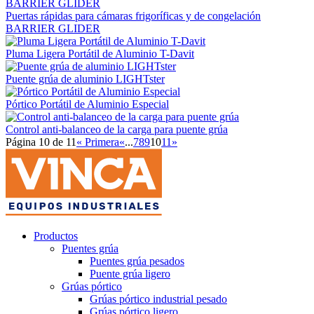
Puertas rápidas para cámaras frigoríficas y de congelación
BARRIER GLIDER
Pluma Ligera Portátil de Aluminio T-Davit
Puente grúa de aluminio LIGHTster
Pórtico Portátil de Aluminio Especial
Control anti-balanceo de la carga para puente grúa
Página 10 de 11
« Primera
«
...
7
8
9
10
11
»
Productos
Puentes grúa
Puentes grúa pesados
Puente grúa ligero
Grúas pórtico
Grúas pórtico industrial pesado
Grúas pórtico ligero