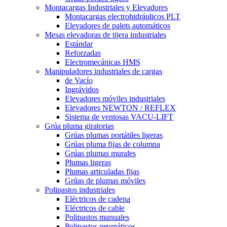
Montacargas Industriales y Elevadores
Montacargas electrohidráulicos PLT
Elevadores de palets automáticos
Mesas elevadoras de tijera industriales
Estándar
Reforzadas
Electromecánicas HMS
Manipuladores industriales de cargas
de Vacío
Ingrávidos
Elevadores móviles industriales
Elevadores NEWTON / REFLEX
Sistema de ventosas VACU-LIFT
Grúa pluma giratorias
Grúas plumas portátiles ligeras
Grúas pluma fijas de columna
Grúas plumas murales
Plumas ligeras
Plumas articuladas fijas
Grúas de plumas móviles
Polipastos industriales
Eléctricos de cadena
Eléctricos de cable
Polipastos manuales
Polipastos neumáticos