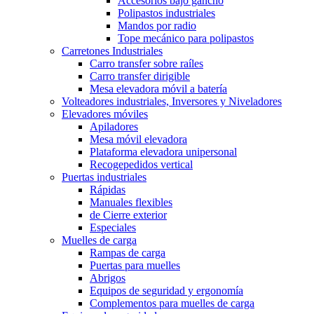
Accesorios bajo gancho
Polipastos industriales
Mandos por radio
Tope mecánico para polipastos
Carretones Industriales
Carro transfer sobre raíles
Carro transfer dirigible
Mesa elevadora móvil a batería
Volteadores industriales, Inversores y Niveladores
Elevadores móviles
Apiladores
Mesa móvil elevadora
Plataforma elevadora unipersonal
Recogepedidos vertical
Puertas industriales
Rápidas
Manuales flexibles
de Cierre exterior
Especiales
Muelles de carga
Rampas de carga
Puertas para muelles
Abrigos
Equipos de seguridad y ergonomía
Complementos para muelles de carga