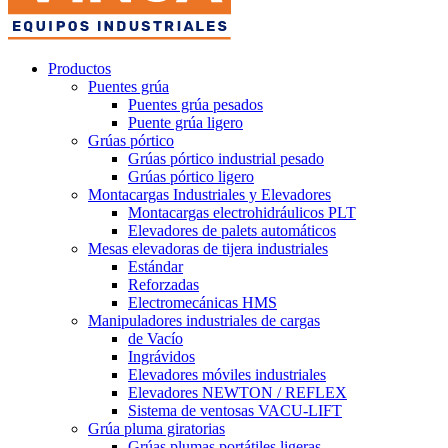
Productos
Puentes grúa
Puentes grúa pesados
Puente grúa ligero
Grúas pórtico
Grúas pórtico industrial pesado
Grúas pórtico ligero
Montacargas Industriales y Elevadores
Montacargas electrohidráulicos PLT
Elevadores de palets automáticos
Mesas elevadoras de tijera industriales
Estándar
Reforzadas
Electromecánicas HMS
Manipuladores industriales de cargas
de Vacío
Ingrávidos
Elevadores móviles industriales
Elevadores NEWTON / REFLEX
Sistema de ventosas VACU-LIFT
Grúa pluma giratorias
Grúas plumas portátiles ligeras