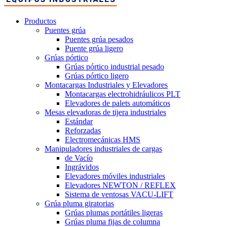
Productos
Puentes grúa
Puentes grúa pesados
Puente grúa ligero
Grúas pórtico
Grúas pórtico industrial pesado
Grúas pórtico ligero
Montacargas Industriales y Elevadores
Montacargas electrohidráulicos PLT
Elevadores de palets automáticos
Mesas elevadoras de tijera industriales
Estándar
Reforzadas
Electromecánicas HMS
Manipuladores industriales de cargas
de Vacío
Ingrávidos
Elevadores móviles industriales
Elevadores NEWTON / REFLEX
Sistema de ventosas VACU-LIFT
Grúa pluma giratorias
Grúas plumas portátiles ligeras
Grúas pluma fijas de columna