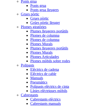
Ponts grua
Ponts grua
Ponts grua lleugers
Grues pòrtic
Grues pòrtic
Grúes pòrtic lleuger
Plomes giratòries
Plumes lleugeres portàtils
Plomes de columna
Plomes de columna
Plomes Murals
Plumes lleugeres portàtils
Plomes Murals
Plomes Articulades
Plomes mòbils sobre rodes
Polipasts
Elèctrics de cadena
Elèctrics de cable
Manuals
Pneumàtics
Polipasts elèctrics de cinta
Línies elèctriques mòbils
Cabrestants
Cabrestants elèctrics
Cabrestants manuals