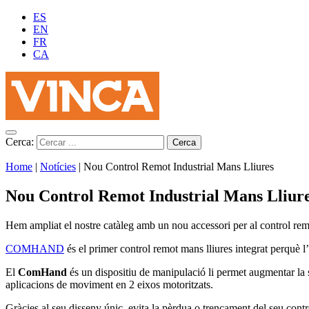
ES
EN
FR
CA
Cerca:
Home
|
Notícies
|
Nou Control Remot Industrial Mans Lliures
Nou Control Remot Industrial Mans Lliur
Hem ampliat el nostre catàleg amb un nou accessori per al control 
COMHAND
és el primer control remot mans lliures integrat perquè 
El
ComHand
és un dispositiu de manipulació li permet augmentar la s
aplicacions de moviment en 2 eixos motoritzats.
Gràcies al seu disseny únic, evita la pèrdua o trencament del seu contr