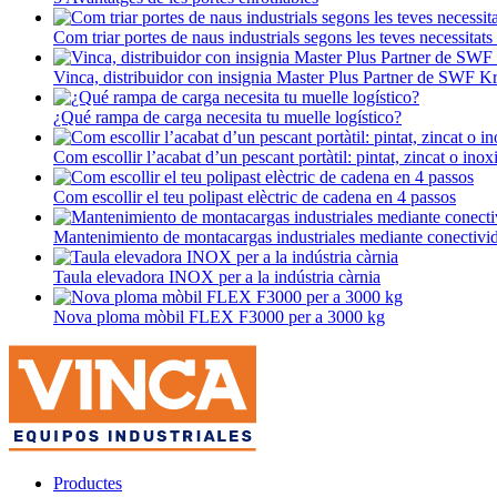
Com triar portes de naus industrials segons les teves necessitats
Vinca, distribuidor con insignia Master Plus Partner de SWF K
¿Qué rampa de carga necesita tu muelle logístico?
Com escollir l’acabat d’un pescant portàtil: pintat, zincat o inox
Com escollir el teu polipast elèctric de cadena en 4 passos
Mantenimiento de montacargas industriales mediante conectivi
Taula elevadora INOX per a la indústria càrnia
Nova ploma mòbil FLEX F3000 per a 3000 kg
Productes