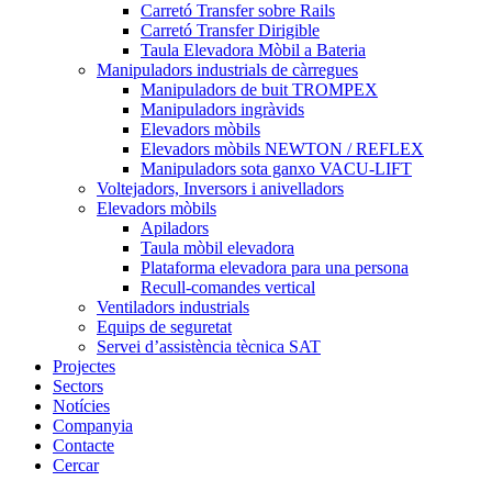
Carretó Transfer sobre Rails
Carretó Transfer Dirigible
Taula Elevadora Mòbil a Bateria
Manipuladors industrials de càrregues
Manipuladors de buit TROMPEX
Manipuladors ingràvids
Elevadors mòbils
Elevadors mòbils NEWTON / REFLEX
Manipuladors sota ganxo VACU-LIFT
Voltejadors, Inversors i anivelladors
Elevadors mòbils
Apiladors
Taula mòbil elevadora
Plataforma elevadora para una persona
Recull-comandes vertical
Ventiladors industrials
Equips de seguretat
Servei d’assistència tècnica SAT
Projectes
Sectors
Notícies
Companyia
Contacte
Cercar