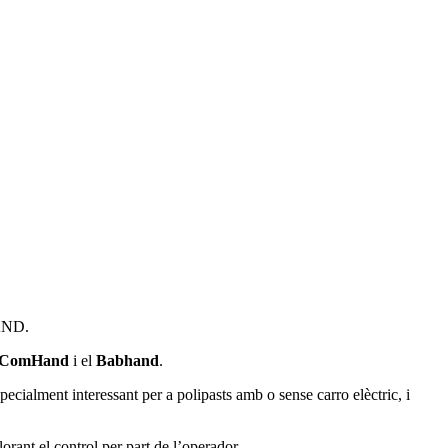
HAND.
ComHand
i el
Babhand
.
cialment interessant per a polipasts amb o sense carro elèctric, i
orant el control per part de l’operador.