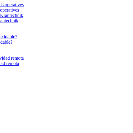
 operatives
rantechnik
idable?
dad remota