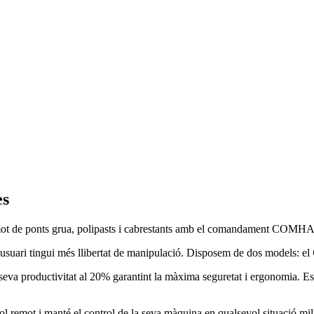
es
remot de ponts grua, polipasts i cabrestants amb el comandament COM
l’usuari tingui més llibertat de manipulació. Disposem de dos models: el
eva productivitat al 20% garantint la màxima seguretat i ergonomia. Espe
ol remot i manté el control de la seva màquina en qualsevol situació mill