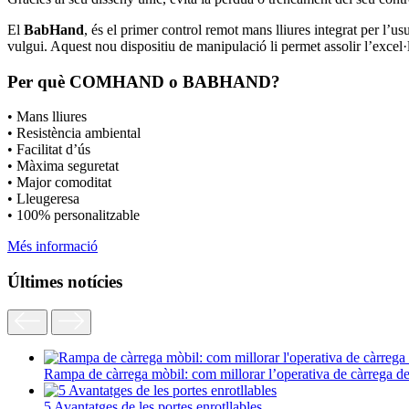
El
BabHand
, és el primer control remot mans lliures integrat per l’u
vulgui. Aquest nou dispositiu de manipulació li permet assolir l’excel·
Per què COMHAND o BABHAND?
• Mans lliures
• Resistència ambiental
• Facilitat d’ús
• Màxima seguretat
• Major comoditat
• Lleugeresa
• 100% personalitzable
Més informació
Últimes notícies
Rampa de càrrega mòbil: com millorar l’operativa de càrrega d
5 Avantatges de les portes enrotllables