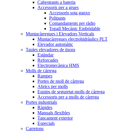
Cabestrants a bateria
Accessoris per a grues
Accessoris sota ganxo
Polipasts
Comandaments per ràdio
Topall Mecànic Embridable
Muntacàrregues i Elevadors Verticals
Muntacàrregues electrohidràulics PLT
Elevador automàtic
Taules elevadores de tisora
Estàndar
Reforçades
Electromecànica HMS
Molls de càrrega
Rampes
Portes de moll de càrrega
Abrics per molls
Equips de seguretat molls de càrrega
Accessoris per a molls de càrrega
Portes industrials
Ràpides
Manuals flexibles
Tancament exterior
Especials
Carretons